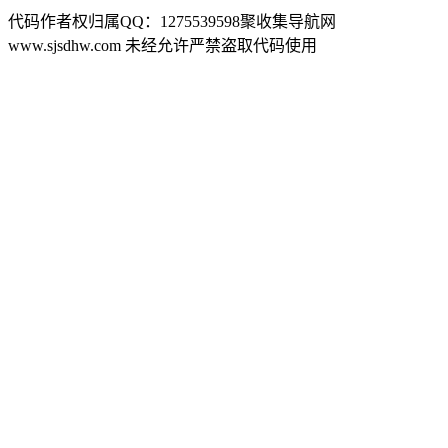
代码作者权归属QQ：1275539598聚收集导航网
www.sjsdhw.com 未经允许严禁盗取代码使用