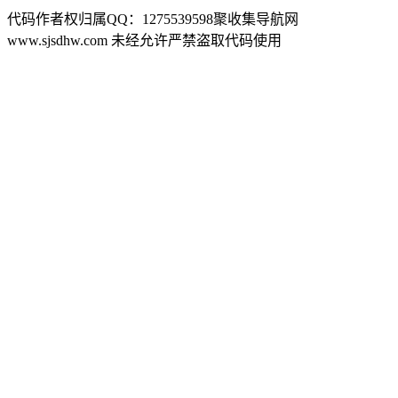
代码作者权归属QQ：1275539598聚收集导航网
www.sjsdhw.com 未经允许严禁盗取代码使用