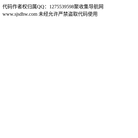
代码作者权归属QQ：1275539598聚收集导航网
www.sjsdhw.com 未经允许严禁盗取代码使用