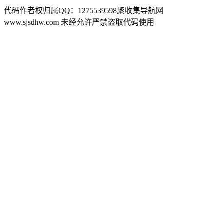
代码作者权归属QQ：1275539598聚收集导航网
www.sjsdhw.com 未经允许严禁盗取代码使用