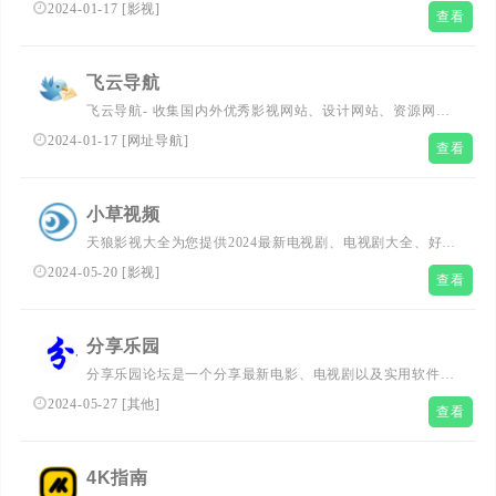
剧|日剧|台剧|日漫免费在线观看
2024-01-17
[
影视
]
查看
飞云导航
飞云导航- 收集国内外优秀影视网站、设计网站、资源网
站、灵感创意网站、素材资源网站，定时更新分享优质网址
2024-01-17
[
网址导航
]
查看
书签。
小草视频
天狼影视大全为您提供2024最新电视剧、电视剧大全、好看
的电视剧、最新的电影在线观看和迅雷电影下载，360影视
2024-05-20
[
影视
]
查看
大全，每天更新最新好看的电视剧，最新综艺真人秀，明星
信息与相关电影电视剧，同时提供电影演员表、电视剧演员
表，角色等相关内容，是影视爱好者们的电影天堂
分享乐园
www.yjytv.com
分享乐园论坛是一个分享最新电影、电视剧以及实用软件工
具的互联网分享平台,在这里我们一起享受分享的乐趣,交到
2024-05-27
[
其他
]
查看
志同道合的朋友
4K指南