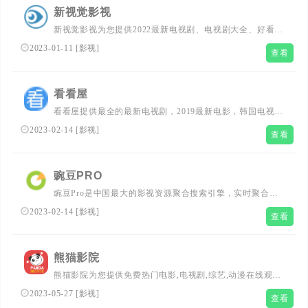
新视觉影视
新视觉影视为您提供2022最新电视剧、电视剧大全、好看的
电视剧、最新的电影在线观看和迅雷电影下载，每天更新最
2023-01-11
[
影视
]
查看
新好看的电视剧，最新综艺真人秀，明星信息与相关电影电
视剧，同时提供电影演员表、电视剧演员表，角色等相关内
容，是影视爱好者们的电影天堂xjfc98.com
看看屋
看看屋提供最全的最新电视剧，2019最新电影，韩国电视
剧、香港TVB电视剧、日本动漫、日剧、美剧、综艺的在线
2023-02-14
[
影视
]
查看
观看和剧集交流场所，西瓜影音在线观看高清电影，每天优
秀时间更新，放送好看的迅雷电影下载。
豌豆PRO
豌豆Pro是中国最大的影视资源聚合搜索引擎，实时聚合全
网优质影视资源，同时支持在线、下载和字幕。电影、电视
2023-02-14
[
影视
]
查看
剧、动漫、综艺、记录片应有尽有。
熊猫影院
熊猫影院为您提供免费热门电影,电视剧,综艺,动漫在线观
看,给您更好的视频观看体验,做最好用的海外华人影院!
2023-05-27
[
影视
]
查看