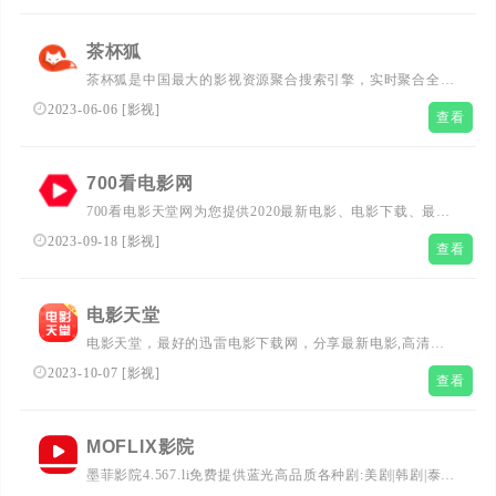
茶杯狐
茶杯狐是中国最大的影视资源聚合搜索引擎，实时聚合全网
优质影视资源，同时支持在线、下载和字幕。电影、电视
2023-06-06
[
影视
]
查看
剧、动漫、综艺应有尽有。
700看电影网
700看电影天堂网为您提供2020最新电影、电影下载、最新
电视剧、高清电影、好看的电视剧、好看的电影在线观看和
2023-09-18
[
影视
]
查看
迅雷电影下载，每天更新最新好看的电影电视剧，影视爱好
者们的电影天堂(www.700kan.cc)
电影天堂
电影天堂，最好的迅雷电影下载网，分享最新电影,高清电
影下载！
2023-10-07
[
影视
]
查看
MOFLIX影院
墨菲影院4.567.li免费提供蓝光高品质各种剧:美剧|韩剧|泰