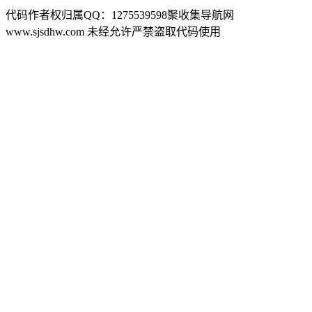
代码作者权归属QQ：1275539598聚收集导航网
www.sjsdhw.com 未经允许严禁盗取代码使用