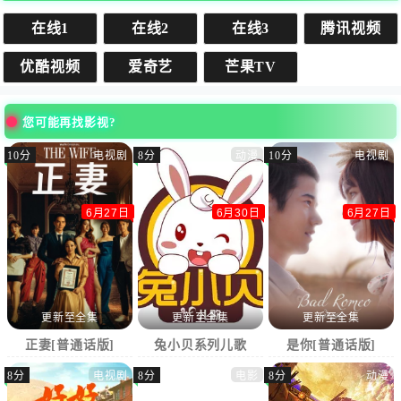
身潜能，得到了能力提升和自我价值的认可。不仅如此，罗
峰不仅扛起了供养家庭的重担，还为了守护人类家园、为了
在线1
在线2
在线3
腾讯视频
人类更好的生存与发展，与其他正义的武者们一起，联手对
付凶恶怪兽。在末日绝境之下，罗峰与其他武者们能否击退
怪兽、成功守护人类世界？
优酷视频
爱奇艺
芒果TV
您可能再找影视?
10分
电视剧
8分
动漫
10分
电视剧
6月27日
6月30日
6月27日
更新至全集
更新至全集
更新至全集
正妻[普通话版]
兔小贝系列儿歌
是你[普通话版]
8分
电视剧
8分
电影
8分
动漫