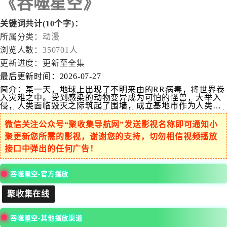
《吞噬星空》
关键词共计(10个字)：
所属分类：
动漫
浏览人数：
350701人
更新进度：
更新至全集
最后更新时间：
2026-07-27
简介：
某一天，地球上出现了不明来由的RR病毒，将世界卷
入灾难之中。受到感染的动物变异成为可怕的怪兽，大举入
侵，人类面临毁灭之际筑起了围墙，成立基地市作为人类最
后的堡垒。人类在这一段时间经历的磨难，被称为“大涅槃时
期”。在极端的生存环境下，人类的体能也在逐渐地进步发
微信关注公众号“聚收集导航网”发送影视名称即可通知小
展，尚武之风兴起，人类的身体素质相比以前有了质的飞
聚更新您所需的影视，谢谢您的支持，切勿相信视频播放
越。而这其中的佼佼者，被称为“武者”。 18岁的罗峰也梦想
着成为其中的一员。此时的他即将高考，正面临着人生十字
接口中弹出的任何广告！
路口的抉择，却不料怪兽的一次袭击影响了他的人生轨迹。
在强大怪兽的威胁之下，市内居民面临危险，军方却束手无
策。唯有一名武者挺身而出，保卫了基地市的安全。罗峰被
吞噬星空-官方播放
武者的强大所感染，暗自立下成为武者以保护所爱之人的决
心。这是一切的开始，罗峰武者之路的起点，也拉开了他传
聚收集在线
奇人生的序幕。 罗峰立志成为武者，前路却并不平坦，他首
先要面对的便是外部环境无形中对他施加的影响。罗峰家庭
条件不佳，生活拮据，父母无法给予他更多帮助，只能依靠
吞噬星空-其他播放渠道
自己的努力。最终，在不断的艰苦磨砺下，罗峰不断发掘自