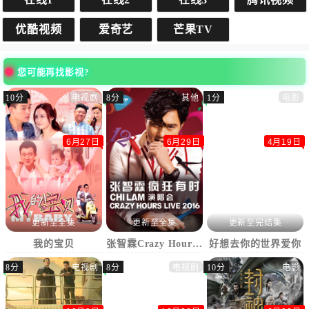
优酷视频
爱奇艺
芒果TV
您可能再找影视?
10分
电视剧
8分
其他
1分
电影
6月27日
6月29日
4月19日
更新至全集
更新至全集
更新至完结集
我的宝贝
张智霖Crazy Hours live 2016上海演唱会
好想去你的世界爱你
8分
电视剧
8分
电视剧
10分
电影