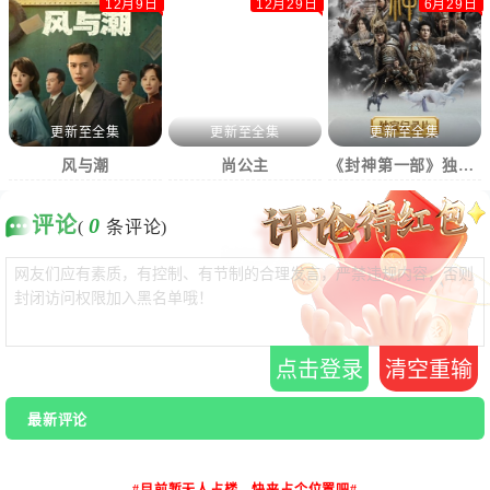
12月9日
12月29日
6月29日
更新至全集
更新至全集
更新至全集
风与潮
尚公主
《封神第一部》独家纪录片
评论
0
(
条评论)
点击登录
清空重输
最新评论
#目前暂无人占楼，快来占个位置吧#