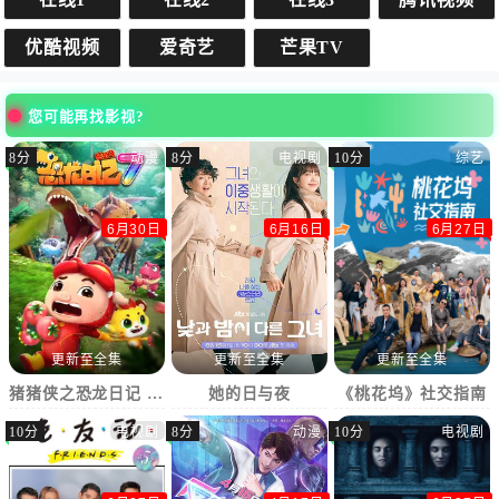
优酷视频
爱奇艺
芒果TV
您可能再找影视?
8分
动漫
8分
电视剧
10分
综艺
6月30日
6月16日
6月27日
更新至全集
更新至全集
更新至全集
猪猪侠之恐龙日记 第七季
她的日与夜
《桃花坞》社交指南
10分
电视剧
8分
动漫
10分
电视剧