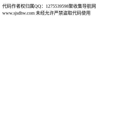
代码作者权归属QQ：1275539598聚收集导航网
www.sjsdhw.com 未经允许严禁盗取代码使用