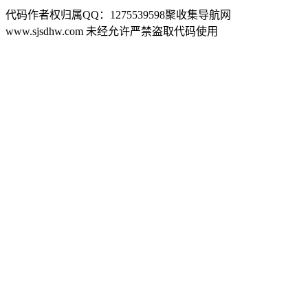
代码作者权归属QQ：1275539598聚收集导航网
www.sjsdhw.com 未经允许严禁盗取代码使用