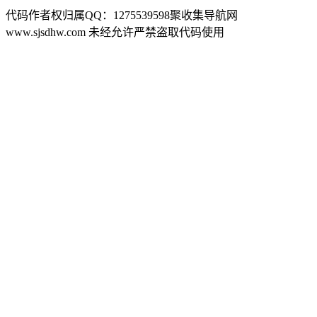
代码作者权归属QQ：1275539598聚收集导航网
www.sjsdhw.com 未经允许严禁盗取代码使用