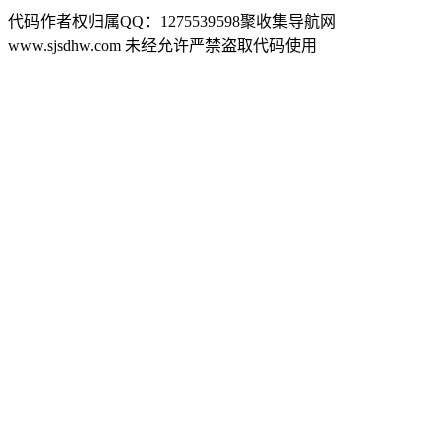
代码作者权归属QQ：1275539598聚收集导航网
www.sjsdhw.com 未经允许严禁盗取代码使用