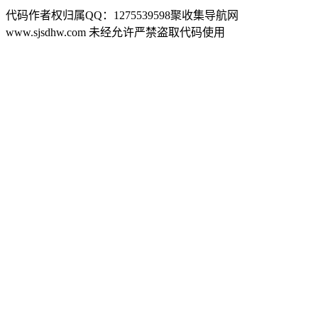
代码作者权归属QQ：1275539598聚收集导航网
www.sjsdhw.com 未经允许严禁盗取代码使用