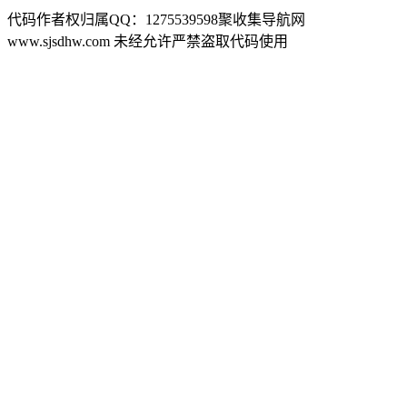
代码作者权归属QQ：1275539598聚收集导航网
www.sjsdhw.com 未经允许严禁盗取代码使用