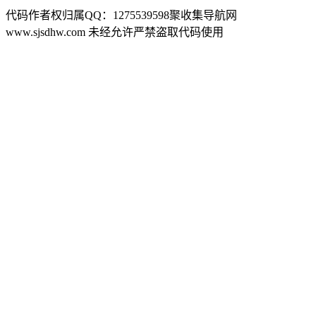
代码作者权归属QQ：1275539598聚收集导航网
www.sjsdhw.com 未经允许严禁盗取代码使用