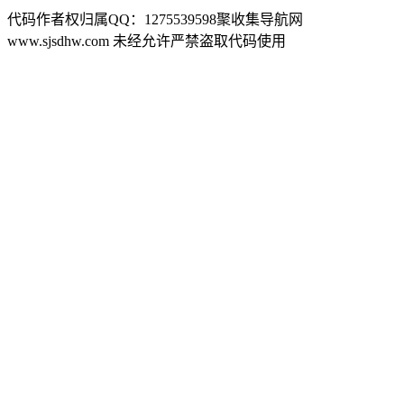
代码作者权归属QQ：1275539598聚收集导航网
www.sjsdhw.com 未经允许严禁盗取代码使用