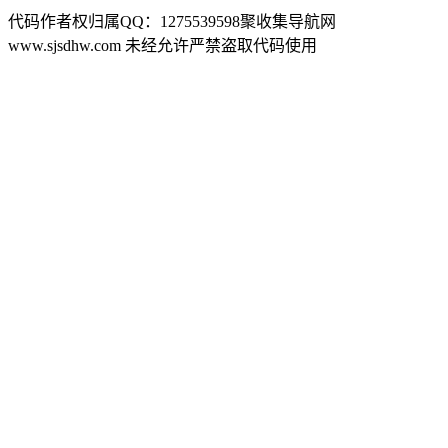
代码作者权归属QQ：1275539598聚收集导航网
www.sjsdhw.com 未经允许严禁盗取代码使用