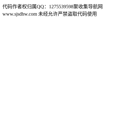
代码作者权归属QQ：1275539598聚收集导航网
www.sjsdhw.com 未经允许严禁盗取代码使用