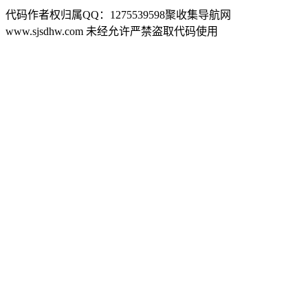
代码作者权归属QQ：1275539598聚收集导航网
www.sjsdhw.com 未经允许严禁盗取代码使用