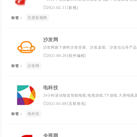
TVB电视剧、日剧、美剧、综艺、动漫在线观看和交
2021-02-11
[
影视
]
度影音等播放高清播放模式，一网天下以最快的速度更
标签：
百度影视网
的电影电视剧
沙发网
沙发网旗下拥有沙发管家、沙发桌面、沙发论坛等产品
志的TV应用,活跃的交流社区以及权威的智能电视产
2021-06-20
[
软件编程
]
盒子能够更加精彩！...
标签：
沙发网
电科技
24小时滚动报道智能电视,电视游戏,TV游戏,大屏电
最及时权威的产业及事件报道平台，手机、数码、笔记本
2021-03-08
[
互联资讯
]
标签：
电科技
央视网