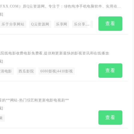
FFXX.COM）原Q云资源网。专注于：绿色纯净手机电脑软件、实用在线
报、网站源码等免费资源分享。
源
]
查看
乐于分享网站
Q云资源网
乐享网
乐分享
乐分享网
活动线报
网
,院线电影收费电影免费看,提供刚更新最快的影视资讯和在线播放
视
]
查看
漫
高清电影
动漫音乐
西瓜影院
游戏
6080影视|4410影视
游戏解说
二次元
游戏视频
ACG
galgame
看的**网站-热门综艺刚更新电影电视剧**
视
]
查看
场白
果
pua
恋爱秘籍
撩妹套路
恋爱宝典
泡妞秘籍