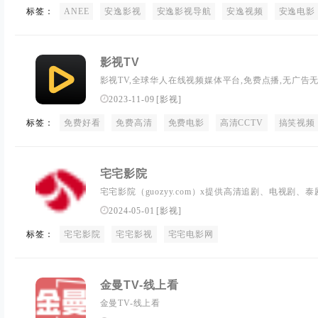
标签：
ANEE
安逸影视
安逸影视导航
安逸视频
安逸电影
影视TV
影视TV,全球华人在线视频媒体平台,免费点播,无广告
视剧,综艺,动漫,台劇,日劇,泰劇,韩剧,美剧等。
2023-11-09
[
影视
]
标签：
免费好看
免费高清
免费电影
高清CCTV
搞笑视频
宅宅影院
宅宅影院（guozyy.com）x提供高清追剧、电视剧
典的宅宅tv大片，x看宅宅x超前点播，支持投屏/电脑/手机
2024-05-01
[
影视
]
标签：
宅宅影院
宅宅影视
宅宅电影网
金曼TV-线上看
金曼TV-线上看