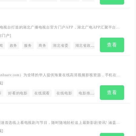
电视台打造的湖北广播电视台官方门户APP，湖北广电APP汇聚平台，
基础和功能性产品，是湖北官方政务信息汇聚平台。
方门户
]
查看
闻
速搜美剧app
政务
服务
影视大全
商务
湖北省委
杀死伊芙
湖北省政府
夫妻的世界
湖北新闻
摩登家庭
VR全
西部
lanhuatv.com）为全球的华人提供海量在线高清视频影视资源，手机在线
2023最新高清的电影，电视剧，综艺，动漫，兰花影院全球华人中文影视
视
]
查看
影
好看的电影
在线观看
在线电影
电影推荐
免费电影
高清
迷，剧迷首选线上看电视剧与节目，随时随地轻松追上最新影剧资讯! 涵盖电
、综艺、陆剧、韩剧、美剧、台剧、日剧、BL、泰剧、纪录片等。
视
]