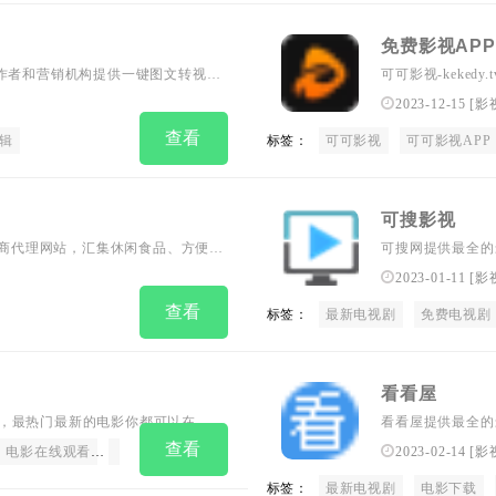
免费影视APP
创作者和营销机构提供一键图文转视频
可可影视-keked
幕、BGM、LOGO等匹配设置，无
韩国电影，在线电
2023-12-15
[
影
查看
辑
标签：
可可影视
可可影视APP
可搜影视
料招商代理网站，汇集休闲食品、方便食
可搜网提供最全的
代理信息，是食品行业找厂家、找
剧、综艺的在线观
2023-01-11
[
影
送最新好看的高清
查看
标签：
最新电视剧
免费电视剧
看看屋
视频资源，最热门最新的电影你都可以在金
看看屋提供最全的
剧、最新综艺、最新动漫。最新纪录
漫、日剧、美剧、
查看
电影在线观看
手机电影网站
最新综艺在线看
最新电视剧
2023-02-14
金曼影
[
影
秀时间更新，放送
标签：
最新电视剧
电影下载