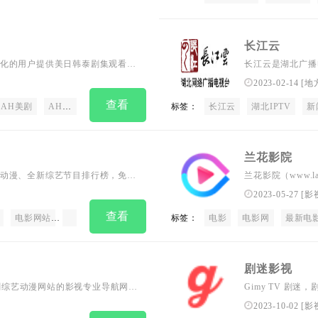
长江云
化的用户提供美日韩泰剧集观看，
长江云是湖北广播
打通国内外“语言屏障” ，让国内
湖北广电媒体融合
2023-02-14
[
地
，韩剧，泰剧，日剧，台剧，电影
查看
AH美剧
AH影视
字幕组
天天美剧
标签：
爱美剧
长江云
美剧tv
湖北IPTV
美剧天堂
新
兰花影院
动漫、全新综艺节目排行榜，免费
兰花影院（www.
笑片等全新电影，更多电影高清在线观
即点即播,，提供
2023-05-27
[
影
网站。
查看
电影网站
电影在线观看
手机电影网站
标签：
电影
电影网
最新电
剧迷影视
视剧综艺动漫网站的影视专业导航网
Gimy TV 剧
有多家隐藏电影福利！
影、电视剧、动漫
2023-10-02
[
影
Gimy.app,Gimy.co