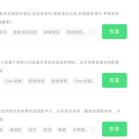
汇集农村致富好项目,创业致富经,致富项目信息,种植致富项目,养殖致富项
养殖技术,农业种植技术视频,农业养殖技术视频,cctv7致富经,科技苑,每日
业服务
]
有道视频全集.
查看
富经
致富项目信息
种植致富
养殖致富
创业致富
致富项目
tv是介面最干净简洁内容最丰富的在线追剧网站，这里有更新最快的剧集，
最棒的**体验。追剧零时差，剧迷可以在这里度过欢乐轻松的时光。
视
]
查看
Gimy剧迷
剧迷戏剧
剧迷电影
Gimy戏剧
剧迷影视
韩剧
造业内领先的免费在线观影平台，以丰富的内容、极致的观看体验、24小
体验以及快捷分享的产品特性，主要满足用户**视频的需求。
视
]
查看
影
日剧
电视剧
美剧
港剧
综艺
高清
视频
全网搜
搜全网