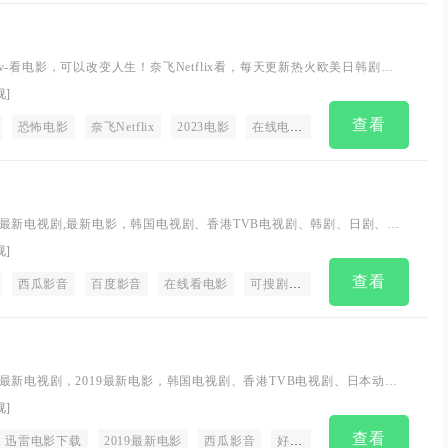
y.tv-看电影，可以改变人生！奈飞Netflix看，每天更新热火欧美日韩剧，
影网，VIP看！
视
]
查看
恐怖电影
奈飞Netflix
2023电影
在线电影网
VIP
日本动
最新电视剧,最新电影，韩国电视剧、香港TVB电视剧、韩剧、日剧、美
看和剧集交流场所，在线观看电影视频,迅雷下载,每天优秀时间更新，放
视
]
免费电视剧
查看
西瓜影音
百度影音
在线看电影
可搜剧集站
可搜网
最新电视剧，2019最新电影，韩国电视剧、香港TVB电视剧、日本动
综艺的在线观看和剧集交流场所，西瓜影音在线观看高清电影，每天优
院
视
]
免费看电影
动漫电影
纪录片在线观看"
>
name
"descriptio
好看的迅雷电影下载。
查看
迅雷电影下载
2019最新电影
西瓜影音
好看的电视剧
好看的电影