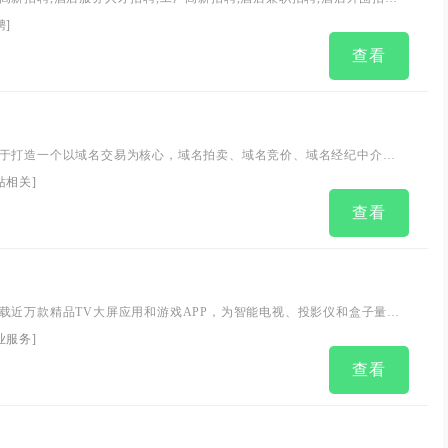
私人助理招聘,五星级酒店招聘的各类酒店人员招聘,刚更新的酒店招聘信息,
聘
]
酒店高薪工作来中国酒店直招网站....
查看
于打造一个以域名交易为核心，域名拍卖、域名竞价、域名经纪中介交
的域名买卖平台，并提供域名抢注、域名展示页等辅助工具及应用，并
站相关
]
、微软、百度Baidu、新浪SINA、QIHU 360、腾讯QQ等多家企业买
查看
载近万款精品TV大屏应用和游戏APP，为智能电视、投影仪和盒子量身
当贝音乐、当贝教育、当贝投影、当贝盒子、当贝桌面、当贝OS等产品
业服务
]
查看