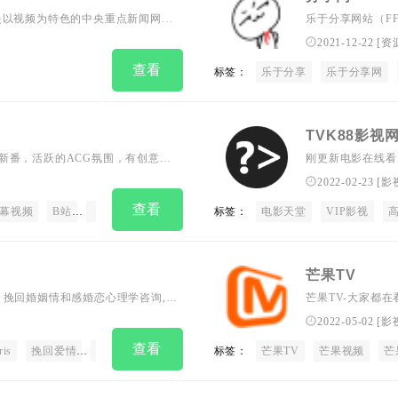
办，是以视频为特色的中央重点新闻网
乐于分享网站（F
大型互联网文化企业。秉承“融合创
网站推荐、活动线
2021-12-22
[
资
，以用户为中心，建成“一网一端多
查看
标签：
乐于分享
乐于分享网
TVK88影视
动漫新番，活跃的ACG氛围，有创意的
刚更新电影在线看
2022-02-23
[
影
查看
幕视频
B站
弹幕
字幕
AMV
标签：
MAD
电影天堂
MTV
ANIME
VIP影视
动
芒果TV
！挽回婚姻情和感婚恋心理学咨询,情
芒果TV-大家都在
,如何把妹泡妞成为大宗师？和正确
2022-05-02
[
影
查看
is
挽回爱情
废物测试
角色扮演
标签：
pua课程
芒果TV
搭讪大师tv
芒果视频
搭讪开
芒