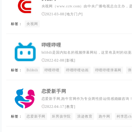
央视网（www.cctv.com）由中央广播电视总台主
站，是央视的融合传播平台，是拥有全牌照业务资质的
2021-03-08
[
地方门户
]
新、一体发展”的理念，以新闻为龙头，以视频为重点
标签：
央视网
平台多渠道”融媒体传播体系。...
哔哩哔哩
bilibili是国内知名的视频弹幕网站，这里有及时的
Up主。大家可以在这里找到许多欢乐。
2022-02-08
[
影视
]
标签：
Bilibili
哔哩哔哩
哔哩哔哩动画
哔哩哔哩弹幕网
弹
恋爱新手网
恋爱新手网,跑牛官网作为专业两性搭讪情感婚姻咨询
感挽回大型网站,专业解决恋爱情感问题,提供泡妞秘籍
2022-04-17
[
教育
]
的恋爱技巧,并且解决你的情感问题实现恋爱自由。
标签：
恋爱新手网
坏男孩学院
浪迹教育
跑牛网
柯李思chr