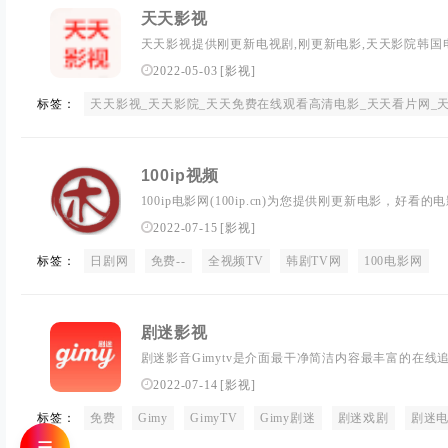
天天影视
天天影视提供刚更新电视剧,刚更新电影,天天影院韩国
剧、美剧、综艺的在线观看和迅雷下载，每天更新刚更
2022-05-03
[
影视
]
人秀，天天观看免费在线高清电影就上天天影视看片网
标签：
天天影视_天天影院_天天免费在线观看高清电影_天天看片网_天天免费观看电
100ip视频
100ip电影网(100ip.cn)为您提供刚更新电影，好
综艺娱乐，韩剧tv网等免费**高清视频完整版**。
2022-07-15
[
影视
]
标签：
日剧网
免费--
全视频TV
韩剧TV网
100电影网
剧迷影视
剧迷影音Gimytv是介面最干净简洁内容最丰富的在
即时的动漫新番，最棒的**体验。追剧零时差，剧迷
2022-07-14
[
影视
]
标签：
免费
Gimy
GimyTV
Gimy剧迷
剧迷戏剧
剧迷