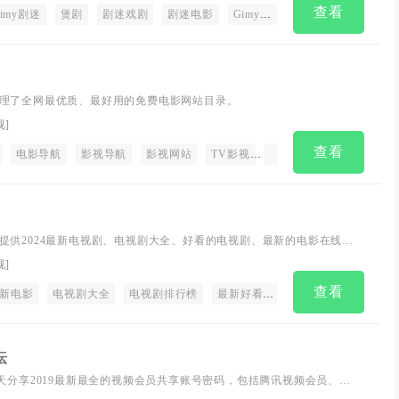
查看
imy剧迷
安逸下载导航
煲剧
安逸磁力导航
剧迷戏剧
剧迷电影
安逸高清影视导航"
Gimy戏剧
Gimy电视剧
剧
理了全网最优质、最好用的免费电影网站目录。
视
]
查看
剧
电影导航
热播电影
影视导航
热播动漫
影视网站
热播综艺
TV影视
2023年最热电影
免费影视app
2023年最热
免费小说
提供2024最新电视剧、电视剧大全、好看的电视剧、最新的电影在线观
，360影视大全，每天更新最新好看的电视剧，最新综艺真人秀，明星信
视
]
剧，同时提供电影演员表、电视剧演员表，角色等相关内容，是影视爱
查看
.yjytv.com
最新电影
电视剧大全
电视剧排行榜
最新好看的综艺
电影排行榜
坛
每天分享2019最新最全的视频会员共享账号密码，包括腾讯视频会员、优
、百度网盘会员、芒果会员、乐视会员、爱奇艺会员等等。