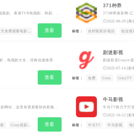
371种养
电视剧、香港TVB电视剧、韩剧、日
371种养致富网-
新好看的电影电视剧,刚更新综艺真
目,分享种植技术,
2022-06-29
[
商
.
农经和cctv2生财
查看
影_天天视频在线播放
标签：
农村致富好项目
创业致
剧迷影视
看的电影，电视剧大全，经典动漫推荐，
剧迷影音Gimy
即时的动漫新番，
2022-07-14
[
影
查看
标签：
免费
Gimy
GimyTV
牛马影视
线追剧网站，这里有更新最快的剧集，
牛马TV致力于打
可以在这里度过欢乐轻松的时光。
时多平台无缝应用
2022-10-22
[
影
查看
电影
Gimy戏剧
剧迷影视
韩剧
台剧
标签：
韩剧
牛马TV
电影
牛马影视
国产剧
电