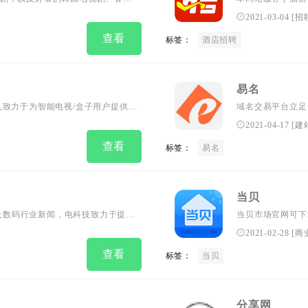
流，在线观看分为普通视频模式、百
夜场KTV招聘,
2021-03-04
[
招
新，保证大家每天看到刚更新最全
最全的酒店人才,找
查看
标签：
酒店招聘
易名
,致力于为智能电视/盒子用户提供优
域名交易平台立足
品评测。让您客厅的智能电视或者电视
易为主要交易方式
2021-04-17
[
建
成功为CCTV、苏宁
查看
标签：
易名
回域名。...
当贝
视及数码行业新闻，电科技致力于提供
当贝市场官网可下
及软件下载一网打尽。...
打造。当贝影视、
2021-02-28
[
商
同样备受好评！...
查看
标签：
当贝
分享网