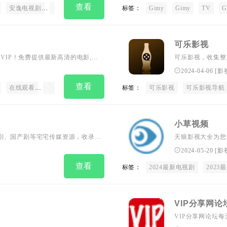
查看
安逸电视剧
安逸综艺
安逸动漫
标签：
安逸追剧
Gimy
安逸TV
Gimy
安逸导航
TV
G
可乐影视
无VIP！免费提供最新高清的电影,电
可乐影视，收集整
2024-04-06
[
影
查看
在线观看
在线看电影
在线影院
标签：
华人影院
可乐影视
海外影院
可乐影视导航
热播电视
小草视频
、泰剧、国产剧等宅宅传媒资源，收录经
天狼影视大全为您
/平板pad**。
看和迅雷电影下载
2024-05-20
[
影
息与相关电影电视
查看
标签：
2024最新电视剧
好者们的电影天堂www
2023
VIP分享网论
VIP分享网论坛
酷会员、迅雷会员