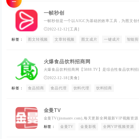
☰
一帧秒创
一帧秒创是一个以AIGC为基础的效率工具，为图文
（TTV）服务，通过对优质素材、智能AI语音、智能字
2022-12-12
[
工具
]
需剪辑，一键成片，零门槛创作视频。
标签：
图文转视频
文章转视频
图文成片
一键成片
智能剪
火爆食品饮料招商网
火爆食品饮料招商网【5888.TV】是综合性食品饮
品、罐头食品、速冻食品、保健食品、饮料冲调等招商
2022-12-18
[
美食
]
产品的专业平台
标签：
食品招商
食品代理
饮料代理
饮料招商
金曼TV
金曼TV(jinmantv.com),每天更新全网最新VIP
曼TV找到观看，这里有你在其他地方找不到最新电视
标签：
金曼TV
金曼影视
全网VIP视频资源
片" />
2023-02-14
[
影视
]