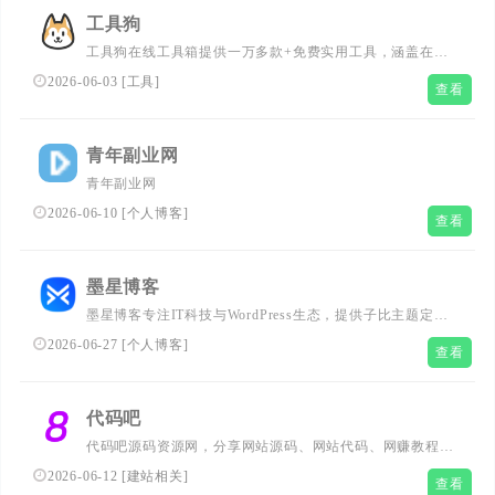
工具狗
工具狗在线工具箱提供一万多款+免费实用工具，涵盖在线
工具, 实用工具大全, 免费工具网站, 工具合集, 生活工具, 工
2026-06-03
[
工具
]
查看
作工具, 学习等多场景工具合集，免费高效无广告，满足您
日常所需的各类工具需求，快来体验吧！
青年副业网
青年副业网
2026-06-10
[
个人博客
]
查看
墨星博客
墨星博客专注IT科技与WordPress生态，提供子比主题定
制、美化教程、网站优化技巧及精品PPT资源。深度解析
2026-06-27
[
个人博客
]
查看
WordPress建站与子比主题实战经验，助力用户打造高效、
美观的网站与演示内容
代码吧
代码吧源码资源网，分享网站源码、网站代码、网赚教程等
精品资源。代码吧资源网长期为广大站长、程序员、网赚从
2026-06-12
[
建站相关
]
查看
业者和企业老板们提供源码下载、代码开发、系统搭建部署