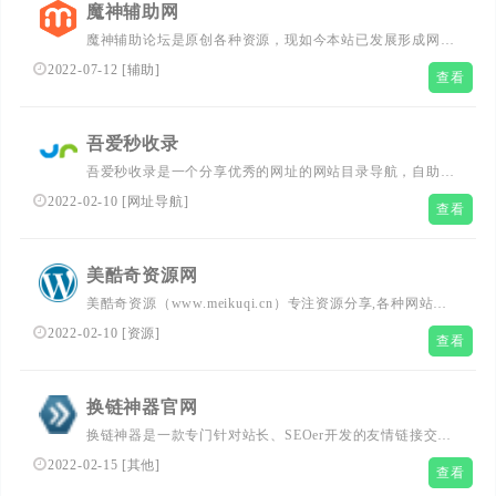
魔神辅助网
魔神辅助论坛是原创各种资源，现如今本站已发展形成网站
源码、主题模板、游戏辅助、精品软件、破解软件、电脑软
2022-07-12
[
辅助
]
查看
件、程序源码、经验教程、影视资源等各个领域的资源！魔
神辅助网，站长SEO必备分享平台-专注优秀技术教程分
享，用户的潮流文化社区
吾爱秒收录
吾爱秒收录是一个分享优秀的网址的网站目录导航，自助式
申请加入自动收录，获取高质量的自然流量，赶快加入自动
2022-02-10
[
网址导航
]
查看
秒收录平台！
美酷奇资源网
美酷奇资源（www.meikuqi.cn）专注资源分享,各种网站、
程序源码应有尽有，美酷奇资源网一个专业的网站资源分享
2022-02-10
[
资源
]
查看
和站长交流平台。
换链神器官网
换链神器是一款专门针对站长、SEOer开发的友情链接交
换、交易平台，集友情链接交换、买卖、监控于一体的SEO
2022-02-15
[
其他
]
查看
工具软件；目前友情链接平台拥有近十万有效网站资源，日