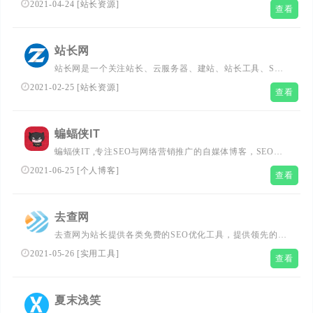
2021-04-24
[
站长资源
]
查看
运营、商家号、小程序运营优化开发等相关知识教程。...
站长网
站长网是一个关注站长、云服务器、建站、站长工具、SEO
优化、搜索引擎、网络推广、免费资源、wordpress、自媒
2021-02-25
[
站长资源
]
查看
体、创业等内容的网站。站长每天必上的网站，站长就上
zhanzhang.com！...
蝙蝠侠IT
蝙蝠侠IT ,专注SEO与网络营销推广的自媒体博客，SEO研
究者，为广大站长提供一个分享、交流、学习的平台，官方
2021-06-25
[
个人博客
]
查看
微信公众号：batmanit...
去查网
去查网为站长提供各类免费的SEO优化工具，提供领先的百
度排行和权重查询，备案查询，IP反查等，做最专业的站长
2021-05-26
[
实用工具
]
查看
工具网站。...
夏末浅笑