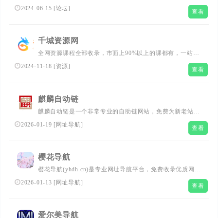
货源,免费提供淘宝大学开店教程,实战销售教程,从店铺装修
2024-06-15
[
论坛
]
查看
到宝贝优化排名,从淘宝seo教程到实战营销,以实战为根本,
打造淘宝第一虚拟货源宝库!
千城资源网
全网资源课程全部收录，市面上90%以上的课都有，一站式
终身学习，每天都在更新最新课程。千城资源网专注于知识
2024-11-18
[
资源
]
查看
创业服务，为万千互联网创业者打造最新最有用的知识库，
希望您在享受千城资源网带给您财富的同时自己也能成为有
为青年！
麒麟自动链
麒麟自动链是一个非常专业的自助链网站，免费为新老站点
提供永久性的自动链广告位，让新老站点获得更多的被点击
2026-01-19
[
网址导航
]
查看
机会。无需注册，无需审核，提交网站，做上链接，清除缓
存，点击一次，完成收录！
樱花导航
樱花导航(yhdh.cn)是专业网址导航平台，免费收录优质网站
资源，涵盖工具下载、影视娱乐、AI智能、站长服务等分
2026-01-13
[
网址导航
]
查看
类，助您一站式畅游互联网。
爱尔美导航