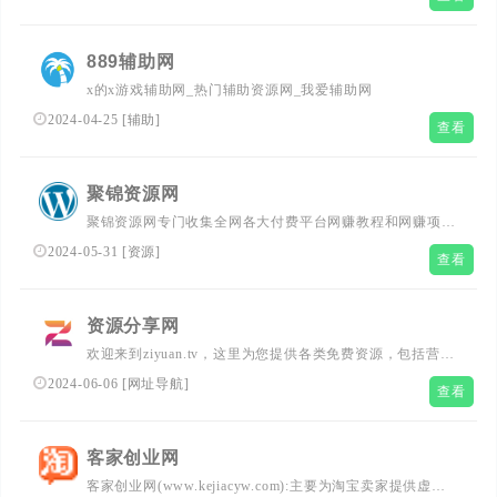
889辅助网
x的x游戏辅助网_热门辅助资源网_我爱辅助网
2024-04-25
[
辅助
]
查看
聚锦资源网
聚锦资源网专门收集全网各大付费平台网赚教程和网赚项目
资源，聚合知识付费VIP创业课程包含自媒体，淘宝电商营
2024-05-31
[
资源
]
查看
程，SEO技术、短视频抖音快手，拼多多教程，源码软件
等，网赚创业就找聚锦资源网！
资源分享网
欢迎来到ziyuan.tv，这里为您提供各类免费资源，包括营销
软件、游戏程序、棋牌源码等，一站式满足您的需求。立即
2024-06-06
[
网址导航
]
查看
探索并下载，让您的工作与娱乐更加高效便捷。
客家创业网
客家创业网(www.kejiacyw.com):主要为淘宝卖家提供虚拟