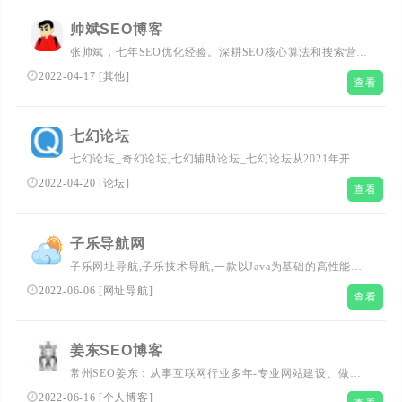
帅斌SEO博客
张帅斌，七年SEO优化经验。深耕SEO核心算法和搜索营销
推广，提供整站优化外包、关键词快速排名、原创文章代
2022-04-17
[
其他
]
查看
写、软文外链代发、媒介新闻发稿等服务。有SEO问题欢迎
咨询帅斌SEO博客。
七幻论坛
七幻论坛_奇幻论坛,七幻辅助论坛_七幻论坛从2021年开始
至今始终坚持免费搜集分享各种网络资源，并原创各种资
2022-04-20
[
论坛
]
查看
源，现如今本站已发展形成网站源码、主题模板、游戏辅
助、精品软件、破解软件、电脑软件、程序源码、经验教
程、影视资源等各个领域的资源！七幻论坛，站长SEO必备
子乐导航网
分享平台-专注优秀技术教程分享，年轻人的潮流文化社区
子乐网址导航,子乐技术导航,一款以Java为基础的高性能网
址导航程序,国内首屈一指的技术教程活动导航分类平台，
2022-06-06
[
网址导航
]
查看
站点已累计收录数千网站，累计为中国网民提供多达数亿的
访问点击，满足用户随时查阅最全面最权威的文章资讯教程
姜东SEO博客
常州SEO姜东：从事互联网行业多年-专业网站建设、做网
站推广优化服务,在品牌推广、全网营销、移动互联产品等
2022-06-16
[
个人博客
]