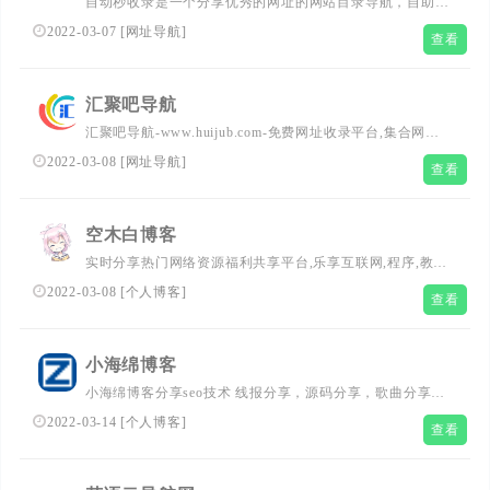
自动秒收录是一个分享优秀的网址的网站目录导航，自助式
申请加入自动收录，获取高质量的自然流量，赶快加入自动
2022-03-07
[
网址导航
]
查看
秒收录平台！
汇聚吧导航
汇聚吧导航-www.huijub.com-免费网址收录平台,集合网址
导航软文发稿在线工具箱,精选人性化中文网站分类目录,常
2022-03-08
[
网址导航
]
查看
用网站信息查询,站长资源网址大全,seo网站推广服务,免费
提交网站快速提升网站流量。
空木白博客
实时分享热门网络资源福利共享平台,乐享互联网,程序,教
程,IT界动态,创新,生活,编程,站长工具,源码,交流学习,技术
2022-03-08
[
个人博客
]
查看
的博客。
小海绵博客
小海绵博客分享seo技术 线报分享，源码分享，歌曲分享，
古代知识，歌曲分享，文化资料，高中资料，初中资料等。
2022-03-14
[
个人博客
]
查看
拥有丰富的资料，资料更新快 更新频率高等优势 欢迎各位
访问