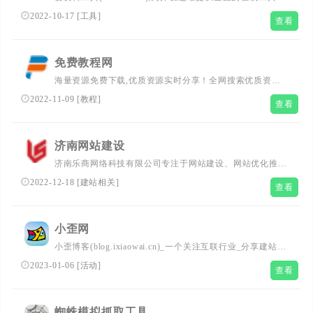
已开发工具400款,包含开发工具,运维工具,常用工具,SEO站
2022-10-17
[
工具
]
查看
长工具等,是好用,方便的在线工具网站.
免费教程网
海量资源免费下载,优质资源实时分享！全网搜索优质资源,
包括但不限于免费教程、免费代码、免费（绿色）软件、免
2022-11-09
[
教程
]
查看
费素材等，这是一个适合新手菜鸟学习知识的网站，努力做
最好的资源分享站！
济南网站建设
济南乐商网络科技有限公司专注于网站建设、网站优化推
广、seo优化、微信开发、整合营销、网络运营托管等服
2022-12-18
[
建站相关
]
查看
务，咨询热线：0531-58768001/15254103229
小歪网
小歪博客(blog.ixiaowai.cn)_一个关注互联行业_分享建站技
术经验，网站源码，技术教程，免费活动等精品资源的独立
2023-01-06
[
活动
]
查看
个人博客网站。
蜘蛛模拟抓取工具