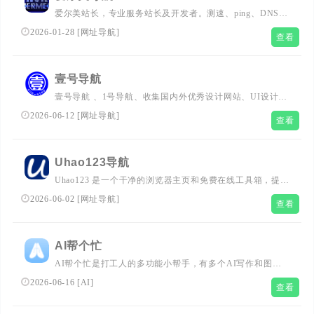
爱尔美站长，专业服务站长及开发者。测速、ping、DNS检
测、网站、软文、app应用分发等站长工具。开放式网站分
2026-01-28
[
网址导航
]
查看
类目录，汇集全网优质网址及资源的中文上网导航。及时收
录分类的网址,让您的网络生活更简单精彩。
壹号导航
壹号导航 、1号导航、收集国内外优秀设计网站、UI设计资
源网站、灵感创意网站、素材资源网站、影视网站、资源网
2026-06-12
[
网址导航
]
查看
站、SEO网站、UI设计,UI设计素材,设计导航,网址导航,设
计资源,创意导航,创意网站导航,设计师网址大全,设计素材
大全,设计师导航,UI设计资源,优秀UI设计欣赏,设计师导航,
Uhao123导航
设计师网址大全,设计师网址导航,产品经理网址导航,交互设
Uhao123 是一个干净的浏览器主页和免费在线工具箱，提供
计师网址导航，定时更新分享优质产品设计书签。
PDF 整理与转 Word、图片压缩裁剪、水印、二维码、
2026-06-02
[
网址导航
]
查看
Excel CSV、ZIP、文本、开发者、SEO、网络查询和常用
计算工具。多数工具优先在浏览器本地处理，免注册即可使
用。
AI帮个忙
AI帮个忙是打工人的多功能小帮手，有多个AI写作和图片
工具，可以用AI生成小红书文案，文章，PPT大纲等，支持
2026-06-16
[
AI
]
查看
改写，润色,续写,扩写