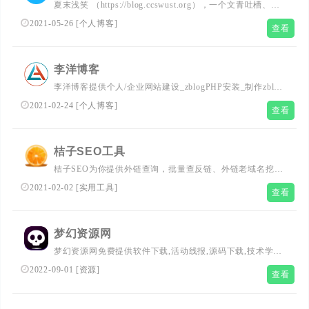
夏末浅笑 （https://blog.ccswust.org），一个文青吐槽、偶
尔提供源码下载和分享、发布编程技术文章的网站。夏末浅
2021-05-26
[
个人博客
]
查看
笑专注网站SEO优化、网站SEO诊断、网站策划制作运营的
自媒体原创博客！...
李洋博客
李洋博客提供个人/企业网站建设_zblogPHP安装_制作zblog
博客主题模板以及SEO排名优化的原创独立博客(网
2021-02-24
[
个人博客
]
查看
址:www.talklee.com)。...
桔子SEO工具
桔子SEO为你提供外链查询，批量查反链、外链老域名挖
掘、网站历史记录查询、标题主题检测等SEO工具的站长工
2021-02-02
[
实用工具
]
查看
具网...
梦幻资源网
梦幻资源网免费提供软件下载,活动线报,源码下载,技术学
习,QQ头像,影视分享,seo优化,南红分享,打造全面热门资源
2022-09-01
[
资源
]
查看