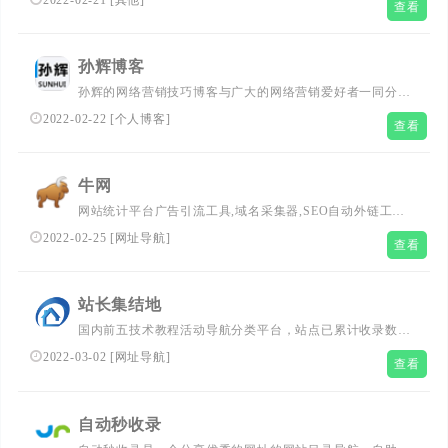
2022-02-21
[
其他
]
查看
站教程,cms建站教程,网站插件,个人博客模板,精品软件下载
等共享网络资源免费分享网站。
孙辉博客
孙辉的网络营销技巧博客与广大的网络营销爱好者一同分享
网络营销方案、技巧、策划、案例、SEO、网络推广、社会
2022-02-22
[
个人博客
]
查看
化媒体营销等网络营销知识。站长朋友们可以去DMOZ中文
网站目录看看！
牛网
网站统计平台广告引流工具,域名采集器,SEO自动外链工具,
百度网盘批量分享,word/excel/txt导入织梦软件
2022-02-25
[
网址导航
]
查看
站长集结地
国内前五技术教程活动导航分类平台，站点已累计收录数千
网站,累计为QQ网民提供多上万次的访问点击,满足用户随时
2022-03-02
[
网址导航
]
查看
查找QQ技巧,QQ技术,QQ资讯，SEO,随时查阅最全面最权
威的文章资讯教程
自动秒收录