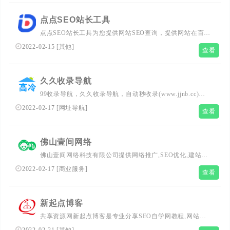
均在线友情链接交换网站近3万余家；解决了站长友情链接
交换过程中资源对接不集中，不及时的问题，大大提升了友
点点SEO站长工具
情链接交换工作效率。
点点SEO站长工具为您提供网站SEO查询，提供网站在百
度,360,搜狗等主流搜索引擎的排名表现。
2022-02-15
[
其他
]
查看
久久收录导航
99收录导航，久久收录导航，自动秒收录(www.jjnb.cc)免
费向广大站长提供网站目录提交、免费广告位、免费收录网
2022-02-17
[
网址导航
]
查看
站、网站收录、内页收录、seo学习、网址分类目录发布、
可发布免费外链，加快网站的百度收录量，再也不担心没有
流量了。
佛山壹间网络
佛山壹间网络科技有限公司提供网络推广,SEO优化,建站开
发,小程序App,SEM竞价托管,短视频,电商代运营,美工设计
2022-02-17
[
商业服务
]
查看
外包,新媒体运营,品牌策划,网络营销培训,新媒体培训,抖音
短视频培训等服务的一站式互联网营销运营的平台。
新起点博客
共享资源网新起点博客是专业分享SEO自学网教程,网站源
码下载,技术分享,个人博客主题,web前端开发,wordpress建