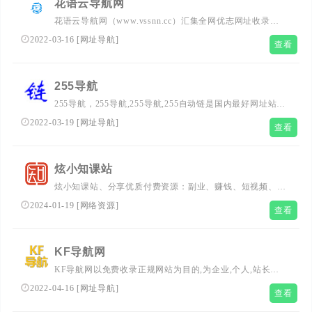
花语云导航网
花语云导航网（www.vssnn.cc）汇集全网优志网址收录，
网址导航，技术导航，服务器，收录优志的游戏，音乐，动
2022-03-16
[
网址导航
]
查看
漫，电影，视频，图片，壁纸等各类型优秀网站，与搜索完
美结合，提供最简单便捷的网上导航服务！本站立志成为综
合网址导航的领导者和全国知名导航网的领先者！
255导航
255导航，255导航,255导航,255自动链是国内最好网址站之
一，建于2008年5月。本站的宗旨是：方便网友们快速找到
2022-03-19
[
网址导航
]
查看
自已需要的网站，而不用去记太多复杂的网址；同时也提供
了搜索引擎入口，各大邮箱快速登陆入口，常用工具等服务
项目，让您轻松愉快的享受网络给您带来的乐趣
炫小知课站
炫小知课站、分享优质付费资源：副业、赚钱、短视频、直
播带货、电商、运营、抖音、小红书、快手、知乎、网赚项
2024-01-19
[
网络资源
]
查看
目、SEO、闲鱼、等VIP课程下载，通过学习实现互联网创
业赚钱，做到课程全、更新快、价格优、服务好,享受一站
式自学!
KF导航网
KF导航网以免费收录正规网站为目的,为企业,个人,站长提
供免费网 址收录服务,专注于免费收录并汇聚优志的正规网
2022-04-16
[
网址导航
]
查看
站,SEO外链提交选择KF导航 网,没有之一