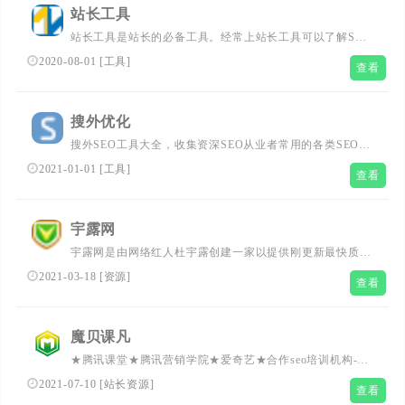
站长工具
站长工具是站长的必备工具。经常上站长工具可以了解SEO
数据变化。还可以检测网站死链接、蜘蛛访问、HTML格式
2020-08-01
[
工具
]
查看
检测、网站速度测试、友情链接检查、网站域名IP查询、
PR、权重查询、alexa、whois查询等等。
搜外优化
搜外SEO工具大全，收集资深SEO从业者常用的各类SEO站
长工具，包括综合查询、外链工具、长尾挖掘、排名工具
2021-01-01
[
工具
]
查看
等。
宇露网
宇露网是由网络红人杜宇露创建一家以提供刚更新最快质量
最高的百度seo优化及新闻技术资源分享网站,每天更新 百度
2021-03-18
[
资源
]
查看
seo优化技巧经验教程,QQ活动,刚更新新闻资讯,技术活动以
QQ个性化的网站,让热爱网络的朋友学到更多。力争超越爱
Q生活网,qq技术导航,小k娱乐网,零度娱乐网，小刀娱乐网
魔贝课凡
做全网最大资源分享乐园网站。
★腾讯课堂★腾讯营销学院★爱奇艺★合作seo培训机构-魔
贝课凡seo线上培训班更加注重实战优化排名技术,提供海量
2021-07-10
[
站长资源
]
查看
网站seo免费教程,系统的seo优化培训课程体系提高学员的