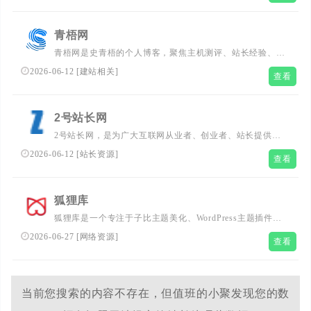
等服务。
青梧网
青梧网是史青梧的个人博客，聚焦主机测评、站长经验、
SEO运营等领域内容；站长导航整合了各类优质实用网站，
2026-06-12
[
建站相关
]
查看
一站式汇集建站必备的站长工具、站长平台、站长教程、站
长素材等实用导航入口，全网搜罗并实测分享免费网络资
源，同步提供可商用字体包下载。原创输出行业实操经验与
2号站长网
独到观点，致力为站长及互联网从业者打造内容学习、资源
2号站长网，是为广大互联网从业者、创业者、站长提供、
获取、工具导航一体的优质综合平台。
普通用户提供互联网资讯、网站建设知识、自媒体教学干
2026-06-12
[
站长资源
]
查看
货、SEO优化技术分享、网络营销策略、windows使用、电
脑技术、程序编写、网络运营等技术文献分享的网站。
狐狸库
狐狸库是一个专注于子比主题美化、WordPress主题插件、
SEO优化技巧和技术博客的网站，为您提供最新的网站建设
2026-06-27
[
网络资源
]
查看
教程和内容管理系统相关资讯。欢迎浏览我们的传奇脚本教
程和传奇素材下载，提升您网站的SEO效果和用户体验。
当前您搜索的内容不存在，但值班的小聚发现您的数