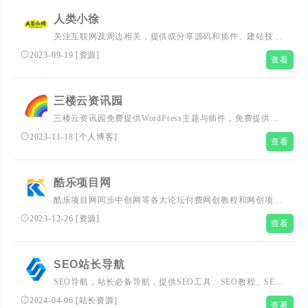
人类小徐
关注互联网及周边相关，提供或分享源码和插件、建站技
术、知识付费阅读的原创独立综合性网站。
2023-09-19
[
资源
]
查看
三楼云资讯园
三楼云资讯园免费提供WordPress主题与插件，免费提供优
质的网站源码与网站模板插件无需购买，免费下载，超多资
2023-11-18
[
个人博客
]
查看
源教程分享尽在三楼云资讯园！
酷乐项目网
酷乐项目网同步中创网等各大论坛付费网创教程和网创项
目,聚合知识付费VIP创业课程包含自媒体,拼多多,淘宝电商
2023-12-26
[
资源
]
查看
营销教程,SEO技术、短视频抖音快手等,创业就找酷乐项目
网!
SEO站长导航
SEO导航，站长必备导航，提供SEO工具、SEO教程、SEO
案例、SEO资讯等海量资源，帮助您快速提升网站排名。
2024-04-06
[
站长资源
]
查看