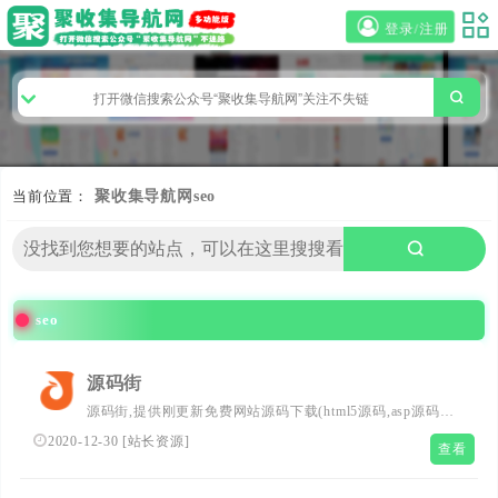
登录/注册
当前位置：
聚收集导航网
seo
seo
源码街
源码街,提供刚更新免费网站源码下载(html5源码,asp源码，
php源码,.net源码),源码之家,SEO教程,网站模板,开发工具下
2020-12-30
[
站长资源
]
查看
载,免费资源等.