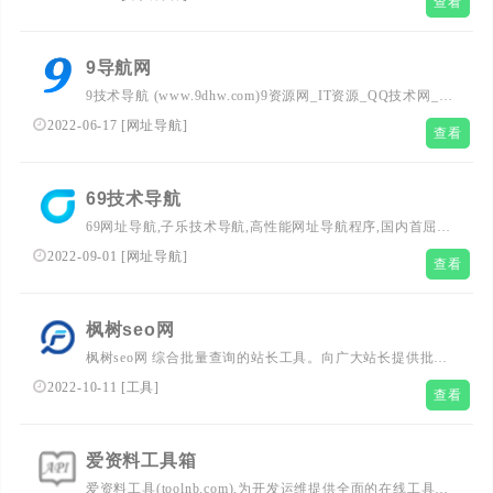
查看
方面拥有较多经验,如您有此类需求，请联系微信：SEO-
jiangd
9导航网
9技术导航 (www.9dhw.com)9资源网_IT资源_QQ技术网_一
个9站长平台,收录推荐,站长活动,天下导航,免费源码,seo优
2022-06-17
[
网址导航
]
查看
化,资源辅助,用心打造最实用的站长导航乐园
69技术导航
69网址导航,子乐技术导航,高性能网址导航程序,国内首屈一
指的技术教程活动导航分类平台，站点已累计收录数千网
2022-09-01
[
网址导航
]
查看
站，累计为中国网民提供多达数亿的访问点击，满足用户随
时查阅最全面最权威的文章资讯教程
枫树seo网
枫树seo网 综合批量查询的站长工具。向广大站长提供批量
查历史,查收录,查权重,关键词排名,日志在线分析,URL推送,
2022-10-11
[
工具
]
查看
超级外链发布等各种免费工具查询
爱资料工具箱
爱资料工具(toolnb.com),为开发运维提供全面的在线工具箱,