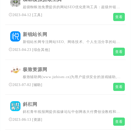
超级蜘蛛池免费提供的网站SEO优化查询工具：超级外链发
布、百度收录批量查询、百度关键词排名批量查询、网页蜘
2023-04-12
[
工具
]
查看
蛛模拟抓取等工具，分享网站关键词排名优化、网络营销推
广等知识!
新锐站长网
新锐站长网专注网站SEO、网络技术、个人生活分享的站长
网，一站式小白站长学习技术网站,倾匠心设计、建精致个
2023-04-23
[
综合其他
]
查看
人网站!
极致资源网
极致辅助网(www.jizhiseo.cn)为用户提供安全的游戏辅助,真
心分享我爱辅助网,678辅助网,游戏辅助,的绿色软件平台。
2023-07-02
[
辅助
]
查看
斜杠网
斜杠青年线报网提供福缘论坛中创网各大付费创业教程和创
业项目，聚合知识付费VIP创业课程包含自媒体，拼多多，
2023-06-13
[
资源
]
查看
淘宝电商营销教程，SEO技术、短视频抖音快手等，副业创
业就找斜杠青年线报网