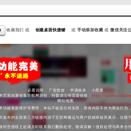
收藏我们 或
创建桌面快捷键
或
手动添加收藏
或
微信关注公
D
必看说明
|
广告投放
|
申请收录
|
小黑屋
本页面由聚收集导航网原创，转载请注明页面链接：
https://sjsdhw.com/b
网站地图
术功能更新维护等费用，本站不贩卖任何东西，所有内容不作为商业行为
所发布的全部第三方链接均源于互联网搬运与用户投稿审核而展示，仅限
接对您侵权之处请及时联系我们删除处理。敬请谅解！侵权处理与商务合