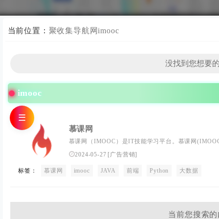
当前位置：
聚收集导航网
imooc
imooc
☰
慕课网
慕课网（IMOOC）是IT技能学习平台。慕课网(IMOOC
大数据等60类主流技术语言，覆盖了面试就业、职业
2024-05-27
[
广告营销
]
户实现从技能提升到岗位提升的能力闭环。
标签：
慕课网
imooc
JAVA
前端
Python
大数据
当前您搜索的