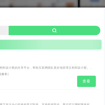
档和设计图的共享平台，帮助互联网团队更好地管理文档和设计图。蓝
xure，自动生成设计图标注，与团队共享设计图，展示页面之间的跳转关
业服务
]
ketch、Ps一键共享、在线讨论，而且蓝湖只需简单几步就能将设计图变
查看
演示原型，蓝湖还支持分享给同事，让他...
旗下专注办公提效的笔记软件，支持多端同步，用户可以随时随地对线