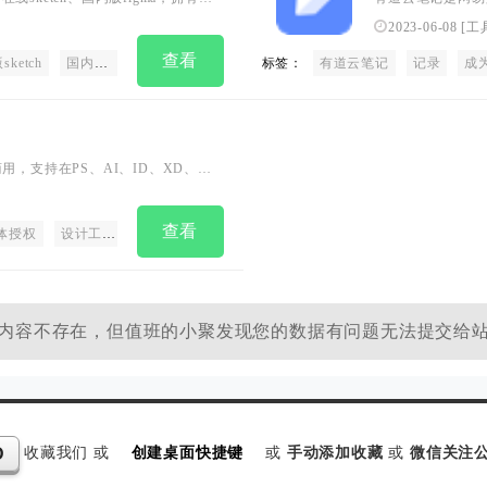
件。支持创建交互原型、获取设计标注、
上资料进行编辑、
2023-06-08
[
工
查看
ketch
国内版figma
中国版figma
标签：
sketch资源
有道云笔记
sketch源文件
记录
PSD
成
，支持在PS、AI、ID、XD、
，提供AI识字、字体特效等实用功能，为
查看
体授权
设计工具
AI识字
字体特效
设计师社区
内容不存在，但值班的小聚发现您的数据有问题无法提交给
收藏我们 或
创建桌面快捷键
或
手动添加收藏
或
微信关注公
D