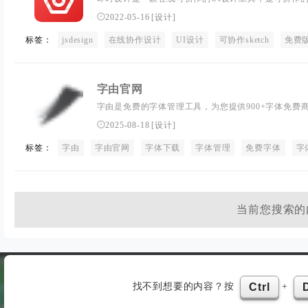
量的设计资源与素材，支持导入sketch格式的源文
2022-05-16
[
设计
]
快速切图、团队协作等工作。
标签：
jsdesign
在线协作设计
UI设计
可协作sketch
免费版s
字由官网
字由是免费的字体管理工具，为您提供900+字体免费商用
Figma、Sketch、CDR等设计软件中一键应用字体
2025-08-18
[
设计
]
您的设计提质加速，超百万设计师正在使用字由
标签：
字由
字由官网
字体下载
字体管理
免费字体
字
当前您搜索的
找不到想要的内容？按
+
Ctrl