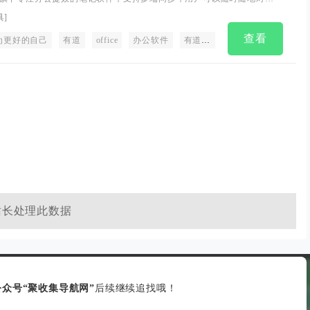
分享以及协同
具
]
查看
为更好的自己
XD
设计规范
有道
设计资源
office
办公软件
figma中文版
有道云笔记
标注切图
印象笔记
交互原型
笔
站长处理此数据
众号“聚收集导航网”
后续继续追找哦！