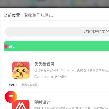
当前位置：
聚收集导航网
etc
etc
优优教程网
优优教程网官网-UiiiUiii.com，免费设计软件自
UI、网页、C4D、Sketch、动效等免费教程。提供
2021-07-09
[
教学课件
]
点。...
标签：
优优教程网
☰
即时设计
即时设计是一款在线可协作的UI设计工具，是可协作的在线s