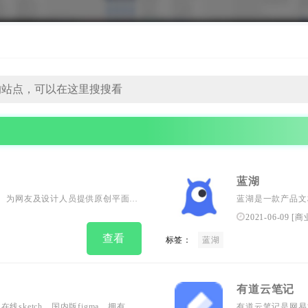
蓝湖
学平台。为网友及设计人员提供原创平面、
蓝湖是一款产品文
软件下载安装教程。优设网旗下站
湖可以在线展示A
2021-06-09
[
商
系。蓝湖支持从S
查看
标签：
蓝湖
成一个可以点击的
有道云笔记
ketch、国内版figma，拥有海
有道云笔记是网易