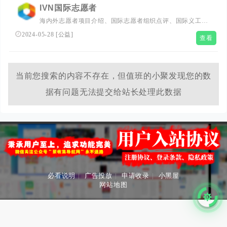
IVN国际志愿者
海内外志愿者项目介绍、国际志愿者组织点评、国际义工申
请人招募、全球志愿者协会推荐、国内外义工旅行活动组
2024-05-28
[
公益
]
查看
织、间隔年文化推广、国际志愿者义工生活经历分享！免费
帮助国际志愿者组织、机构和协会招募专业志愿者;提供专
业的国际志愿者义工旅行项目申请咨询和培训。Global
Volunteer,International Volunteer,GAP YEAR,voluntourism
当前您搜索的内容不存在，但值班的小聚发现您的数
据有问题无法提交给站长处理此数据
必看说明
|
广告投放
|
申请收录
|
小黑屋
网站地图