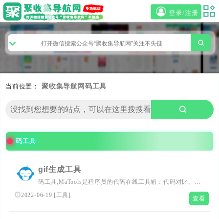
登录/注册
当前位置：
聚收集导航网
码工具
码工具
gif生成工具
码工具,MaTools是程序员的代码在线工具箱：代码对比、格
式化、压缩、加密解密、时间戳、二维码、在线API、
2022-06-19
[
工具
]
查看
Crontab、正则表达式,还有js/h5/css3特效、技术好文、编程
书籍、IT资讯等。