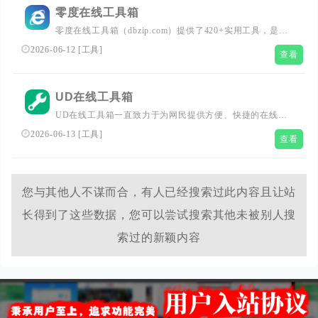
零度在线工具箱
零度在线工具箱（dbzip.com）提供了420+实用工具，是国
内使用最广泛的在线实用工具网站,提供实用AI工具，车牌
2026-06-12
[
工具
]
查看
号归属地查询、MD5加密、生辰八字转换、高校查询、在
线favicon图标制作、FTP在线登录工具、图片加水印、图片
格式转换、头像挂件生成、进制转换、二维码解析生成、身
UD在线工具箱
份证查询等工具。
UD在线工具箱一直致力于为网民提供方便、快捷的在线查
询服务，在线计算工具，在线图片处理工具，PDF在线工
2026-06-13
[
工具
]
查看
具。
您与其他人不谋而合，有人已经搜索过此内容且让站
长得到了这些数据，您可以尝试搜索其他未被别人搜
索过的新颖内容