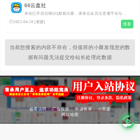
66云盘社
本站已开启仅限QQ邮箱注册，请各位会员注意遵守论坛规
则，不发布黄、堵、毒、恶意广告等内容，否则将拉黑并封
2023-04-18
[
资源
]
查看
禁！
当前您搜索的内容不存在，但值班的小聚发现您的数
据有问题无法提交给站长处理此数据
必看说明
|
广告投放
|
申请收录
|
小黑屋
网站地图