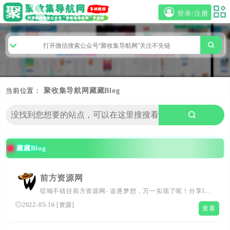
登录/注册
当前位置：
聚收集导航网
藏藏Blog
藏藏Blog
前方资源网
哎呦不错往前方资源网- 追逐梦想，万一实现了呢！分享IT
江湖那些趣事,那些牛人传说,那些稀奇古怪的网站和精品源
2022-05-16
[
资源
]
查看
码,那些爱不释手的应用软件!（原诸葛藏藏Blog）