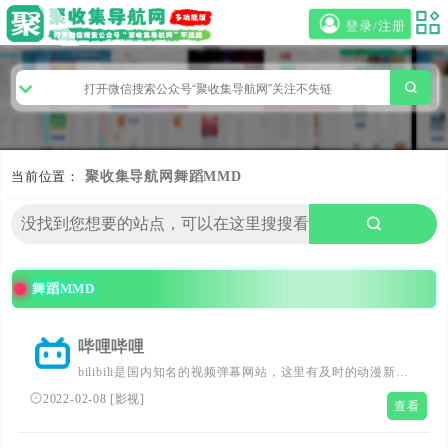
登录/注册
当前位置：
聚收集导航网
舞蹈MMD
舞蹈MMD
哔哩哔哩
bilibili是国内知名的视频弹幕网站，这里有及时的动漫新
番，活跃的ACG氛围，有创意的Up主。大家可以在这里找
2022-02-08
[
影视
]
查看
到许多欢乐。