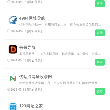
网站分类目录检索、优秀网站参考和免费提交收录，快速提
2023-09-07
[
网址导航
]
查看
升网站流量的平台。
4984网址导航
4984网址导肮一个实用的网址大全，精心收集各类优质网站
网址信息，安全便捷的网上导航服务，已被众多网友设为网
2023-09-03
[
网址导航
]
查看
站首页，上网首选网址导航
呆呆导航
呆呆导航网——x的上网导航。包含音乐、x、赚钱、游戏，
提供简单便捷的网上导航服务，是网民喜欢的上网主页
2024-05-01
[
网址导航
]
查看
优站点网址收录网
优站点网址收录网，是一个安全而且精彩的好网址收录网
站，主要包含影视观看，动漫小说阅读，教学考试学习，ui
2024-05-31
[
网址导航
]
查看
设计素材，在线免费听音乐等等，每一个分类都是安全好用
实用的网站。
123网址之家