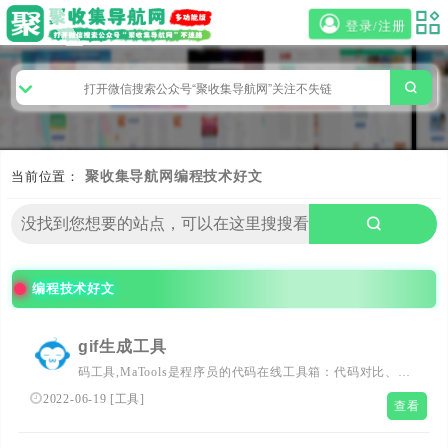
登录/注册
当前位置：
聚收集导航网
编程技术好文
编程技术好文
gif生成工具
码工具,MaTools是程序员的代码在线工具箱：代码对比、格
式化、压缩、加密解密、时间戳、二维码、在线API、
2022-06-19
[
工具
]
查看
Crontab、正则表达式,还有js/h5/css3特效、技术好文、编程
书籍、IT资讯等。