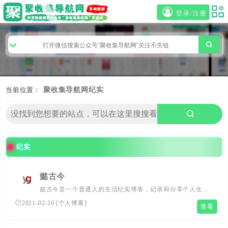
登录/注册
当前位置：
聚收集导航网
纪实
纪实
懿古今
懿古今是一个普通人的生活纪实博客，记录和分享个人生
活、工作、家庭、博客上的点点滴滴，及推广和展示中国绿
2021-02-26
[
个人博客
]
查看
城大南宁风采，顺便分享老薛主机7折优惠码boke112及阿里
云、腾讯云等优惠促销活动。...