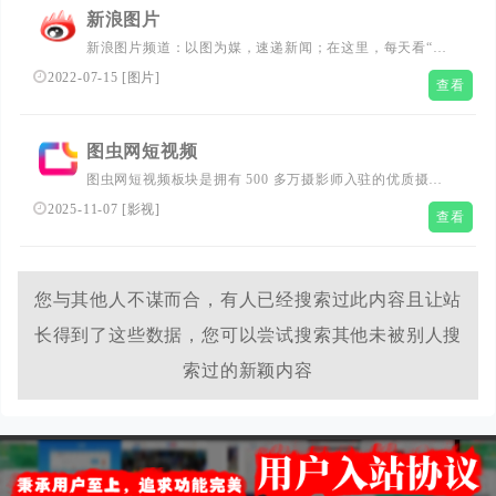
新浪图片
新浪图片频道：以图为媒，速递新闻；在这里，每天看“有
温度的视觉”。频道致力于成为中国报道摄影师成长平台。
2022-07-15
[
图片
]
查看
以影像记录中国，发掘历史，感知世界。品牌栏目有《看
见》、《记忆》、《新青年》专栏等，其一年一度的“拍照
吧少年”摄影工坊，为互联网首创。
图虫网短视频
图虫网短视频板块是拥有 500 多万摄影师入驻的优质摄影
图片及影视内容分享社区，涵盖纪实、风光等几十个专业摄
2025-11-07
[
影视
]
查看
影领域，海量作品由摄影师共同管理维护。
您与其他人不谋而合，有人已经搜索过此内容且让站
长得到了这些数据，您可以尝试搜索其他未被别人搜
索过的新颖内容