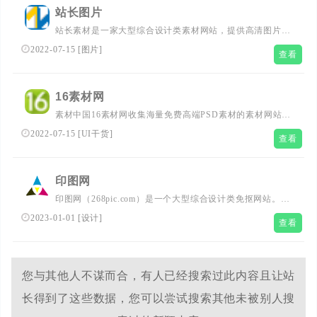
足各行业设计素材模板需求。
站长图片
站长素材是一家大型综合设计类素材网站，提供高清图片素
材、PSD素材、PPT模板、网页模板、脚本素材、简历模
2022-07-15
[
图片
]
查看
板、矢量素材、3D素材、酷站欣赏、Flash动画等设计素材
免费下载和在线预览服务。
16素材网
素材中国16素材网收集海量免费高端PSD素材的素材网站。
16素材专业为网页、平面设计师提供PSD素材，AE模板，
2022-07-15
[
UI干货
]
查看
png图标，矢量素材，设计欣赏，ppt模板，音效素材，高清
图片免费下载尽在16素材网。
印图网
印图网（268pic.com）是一个大型综合设计类免抠网站。网
站提供海量免费PNG图片素材、高清png免扣、背景图片素
2023-01-01
[
设计
]
查看
材、广告设计模板、字体免费下载、字体在线预览等设计资
源、教程的分享服务。让设计从此变得简单！
您与其他人不谋而合，有人已经搜索过此内容且让站
长得到了这些数据，您可以尝试搜索其他未被别人搜