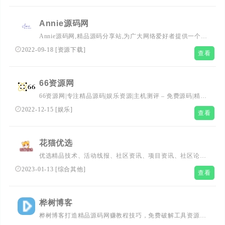
Annie源码网
Annie源码网,精品源码分享站,为广大网络爱好者提供一个好
用的源码下载站,ripro主题,有易支付源码,彩虹商城源码,日
2022-09-18
[
资源下载
]
查看
主题源码,网站模板,网站源码,wordpress主题,织梦模板,免费
源码,商业源码,主题模版,php源码 等多元化源码学习交流。
66资源网
66资源网|专注精品源码|娱乐资源|主机测评 – 免费源码|精品
源码|娱乐资源|主机测评|小K娱乐|vps测评|小刀娱乐|宿主机
2022-12-15
[
娱乐
]
查看
推荐|
花猫优选
优选精品技术、活动线报、社区资讯、项目资讯、社区论
坛、精品源码、购物优选、软件仓库以及精选素材、欢迎前
2023-01-13
[
综合其他
]
查看
来探索。
桦树博客
桦树博客打造精品源码网赚教程技巧，免费破解工具资源以