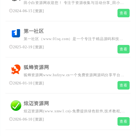
田小白资源网欢迎您！ 专注于资源收集与活动分享_田小白
资源网精品源码_技术教程分享。-技术分享基地
2024-06-15
[
资源
]
查看
第一社区
第一社区（www.01sq.com）是一个专注于精品源码和技术
教程分享的社区平台。我们提供多样化的网站源码、PHP源
2025-02-19
[
资源
]
查看
码和精品源码，同时还提供丰富的技术教程，帮助您快速掌
握最新的技术。
狐蜂资源网
狐蜂资源网www.hufzyw.cn一个免费资源网源码分享平台,
致力打造全网的免费资源网,活动线报,技术教程,精品源码,
2026-01-10
[
资源
]
查看
付费项目,创业资源,源码资源网,提供丰富的优质源码,欢迎
各位爱好者前来下载
炫迈资源网
炫迈资源网(www.xmw1.cn)-免费提供绿色软件,技术教程,活
动线报,精品源码,以及其他网络资源,总之就是网络那些事。
2026-06-10
[
资源
]
查看