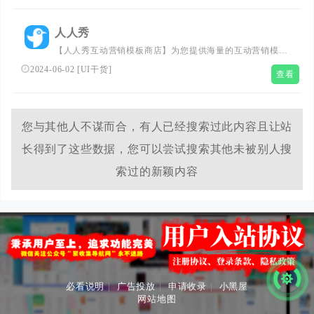
和素材库。
人人秀
【人人秀互动营销模板商店】为您提供海量的互动营销模
板,包含H5模板/邀请函模板/招聘模板/简历模板/海报模板/小
2024-06-02
[
UI干货
]
查看
程序模板/问卷调查模板等.免费模板每周更新,轻松制作微信
互动营销活动.
您与其他人不谋而合，有人已经搜索过此内容且让站
长得到了这些数据，您可以尝试搜索其他未被别人搜
索过的新颖内容
必看说明
|
广告投放
|
申请收录
|
小黑屋
网站地图