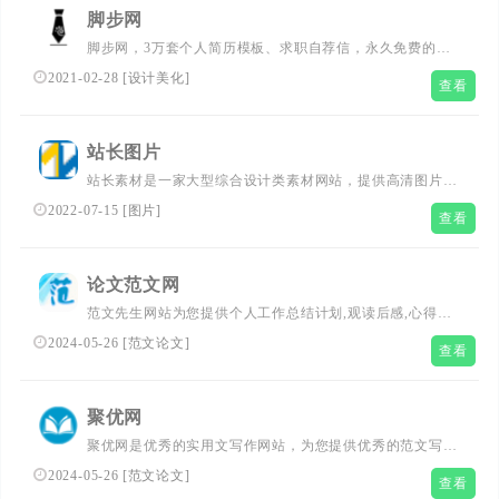
脚步网
脚步网，3万套个人简历模板、求职自荐信，永久免费的在
线简历制作平台；提供了一万多套个人word简历模板可以
2021-02-28
[
设计美化
]
查看
直接下载；另有个性创意H5简历模板可以在线制作简
历。...
站长图片
站长素材是一家大型综合设计类素材网站，提供高清图片素
材、PSD素材、PPT模板、网页模板、脚本素材、简历模
2022-07-15
[
图片
]
查看
板、矢量素材、3D素材、酷站欣赏、Flash动画等设计素材
免费下载和在线预览服务。
论文范文网
范文先生网站为您提供个人工作总结计划,观读后感,心得体
会范文,个人简历模板,演讲稿,作文教案大全,实习实践报告
2024-05-26
[
范文论文
]
查看
等各类范文范例以供参考。
聚优网
聚优网是优秀的实用文写作网站，为您提供优秀的范文写作
模板和素材，包含教学总结、教学计划、工作总结、工作计
2024-05-26
[
范文论文
]
查看
划、简历模板、工作方案、工作报告等，是您写作的好帮手