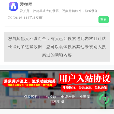
吧少年”摄影工坊，为互联网首创。
爱拍网
爱拍是一款简单强大的录屏、视频剪辑软件，游戏录像、直
播回放、电影电视、mv、街拍实拍，内涵段子都可以通过
2026-06-14
[
手机应用
]
查看
爱拍进行快速剪切裁剪、加背景音乐、画中画、字幕、快慢
放、配音解说、调色、绿幕等高级视频编辑。自带多种酷炫
转场动画、GIF动图、片头、音效、唯美滤镜，动态文字等
特效。作品支持快速导出并上传到多个视频等平台。
您与其他人不谋而合，有人已经搜索过此内容且让站
长得到了这些数据，您可以尝试搜索其他未被别人搜
索过的新颖内容
必看说明
|
广告投放
|
申请收录
|
小黑屋
网站地图