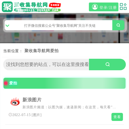
登录/注册
当前位置：
聚收集导航网
爱拍
爱拍
新浪图片
新浪图片频道：以图为媒，速递新闻；在这里，每天看“有
温度的视觉”。频道致力于成为中国报道摄影师成长平台。
2022-07-15
[
图片
]
查看
以影像记录中国，发掘历史，感知世界。品牌栏目有《看
见》、《记忆》、《新青年》专栏等，其一年一度的“拍照