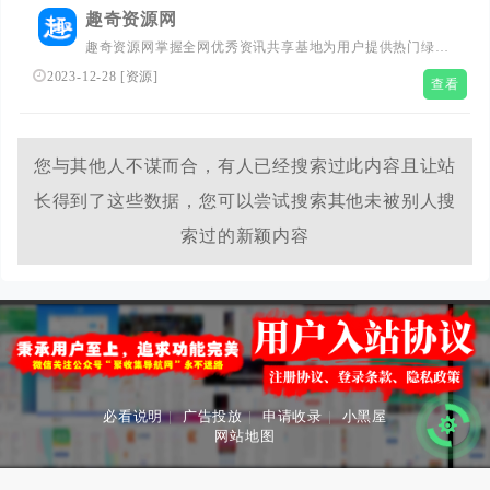
趣奇资源网
趣奇资源网掌握全网优秀资讯共享基地为用户提供热门绿色
精品软件，专注发布活动资讯，给用户打造了分享优质软件
2023-12-28
[
资源
]
查看
资源平台，保证无病毒、木马插件请大家放心使用。
您与其他人不谋而合，有人已经搜索过此内容且让站
长得到了这些数据，您可以尝试搜索其他未被别人搜
索过的新颖内容
必看说明
|
广告投放
|
申请收录
|
小黑屋
网站地图