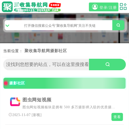
登录/注册
当前位置：
聚收集导航网
摄影社区
摄影社区
图虫网短视频
图虫网短视频板块是拥有 500 多万摄影师入驻的优质摄影
图片及影视内容分享社区，涵盖纪实、风光等几十个专业摄
2025-11-07
[
影视
]
查看
影领域，海量作品由摄影师共同管理维护。