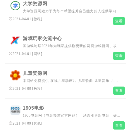
大学资源网
大学资源网致力于为每个希望提升自己能力的人提供学习平
台，通过这个平台每个人都有平等提高自己能力的机会，主
2021-04-01
[
教程
]
查看
要学习资源有：大学课程、中学课程、小学课程、管理课程
培训等视频教程！
游戏玩家交流中心
国游戏论坛2021年为玩家提供刚更新的网页游戏新闻、攻
略、单机游戏资源下载、汉化、游戏补丁、手机游戏排行榜
2021-04-01
[
网络
]
查看
等,玩家游戏吧网络游戏交流社区中心.
儿童资源网
本网站免费提供-在线儿童动画片-儿童歌曲-儿童音乐-儿童
文学-儿童故事-童话故事-有声读物-儿童游戏-儿童FLASH-
2021-04-09
[
教程
]
查看
儿童英语-大量优秀儿童教育资源,免费下载！
1905电影
1905电影网（电影频道官方网站），涵盖刚更新电影、好看
的电影、经典电影、电影推荐、免费电影、高清电影在线观
2021-04-09
[
其他
]
查看
看及海量刚更新电影图文视频资讯，看电影就上电影网