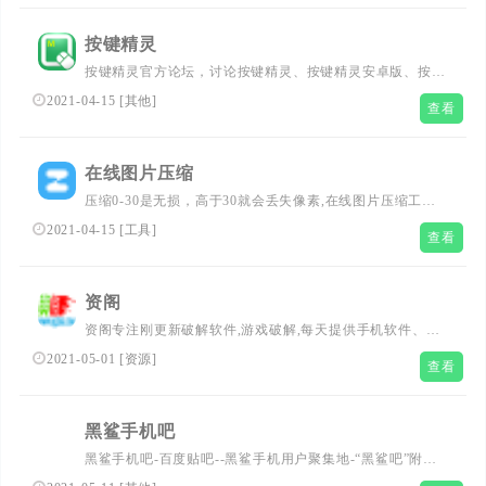
1905.com。
按键精灵
按键精灵官方论坛，讨论按键精灵、按键精灵安卓版、按键
盒子、网页按键精灵等产品，按键精灵工程师与您一起探
2021-04-15
[
其他
]
查看
讨，在线提供最专业的回答
在线图片压缩
压缩0-30是无损，高于30就会丢失像素,在线图片压缩工
具，支持GIF压缩、PNG压缩、JPG压缩
2021-04-15
[
工具
]
查看
资阁
资阁专注刚更新破解软件,游戏破解,每天提供手机软件、安
卓破解、致力于用心打造一个专业安全软件下载站、以及技
2021-05-01
[
资源
]
查看
术教程分享基地!
黑鲨手机吧
黑鲨手机吧-百度贴吧--黑鲨手机用户聚集地-“黑鲨吧”附属
贴吧--【“黑鲨吧”附属贴吧之一】本吧是黑鲨手机用户交流