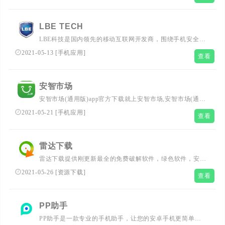
路由器设置等等，包含了资讯、图库、视频、专题等深度解
读！...
LBE TECH
LBE科技是国内领先的移动互联网开发商，围绕手机安全、
虚拟引擎，推出了LBE安全大师和LBE平行空间等知名产
2021-05-13
[
手机应用
]
查看
品，为全球超过2.8亿用户提供更便利、更安全的移动产品
及服务。...
安智市场
安智市场(通用版)app官方下载就上安智市场,安智市场(通用
版),安智市场是目前中国最知名的Android系统手机应用软
2021-05-21
[
手机应用
]
查看
件免费下载平台。其人性化的设计，带来视觉和使用的双重
享受，摒弃一切繁杂，拥有多种主题，适合不同的使用场
景，让您随意享受下载的愉悦。安智市场具有急速......
雷达下载
雷达下载提供刚更新最全的免费破解软件，绿色软件，安全
软件，手机软件下载平台。...
2021-05-26
[
资源下载
]
查看
PP助手
PP助手是一款专业的手机助手，让您的安卓手机更简单好