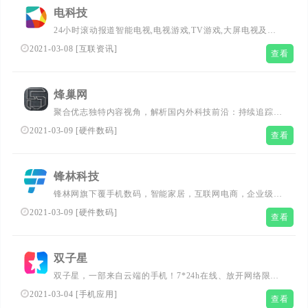
电科技
24小时滚动报道智能电视,电视游戏,TV游戏,大屏电视及数
码行业新闻，电科技致力于提供最及时权威的产业及事件报
2021-03-08
[
互联资讯
]
查看
道平台，手机、数码、笔记本及软件下载一网打尽。...
烽巢网
聚合优志独特内容视角，解析国内外科技前沿：持续追踪
TMT报道、加码人工智能、无人驾驶、无人零售、手机、游
2021-03-09
[
硬件数码
]
查看
戏、ARVR、数码家电等领域探索...
锋林科技
锋林网旗下覆手机数码，智能家居，互联网电商，企业级和
汽车等五大科技领域，旨在为用户提供刚更新鲜的科技新动
2021-03-09
[
硬件数码
]
查看
态，囊括你闻所未闻的最丰富数码资讯，触所未触最抢鲜产
品评测以及行业大事件。...
双子星
双子星，一部来自云端的手机！7*24h在线、放开网络限
制、不占本机资源、性能强悍; 真机畅玩、火力全开大号带
2021-03-04
[
手机应用
]
查看
小号、托管更高效。...