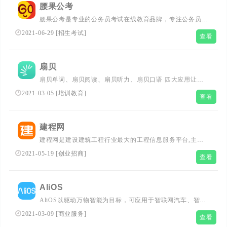
腰果公考
台通行证的学员账号为手机号码，...
腰果公考是专业的公务员考试在线教育品牌，专注公务员、
事业单位、招警等各类公职考试，提供专业的线上直播课
2021-06-29
[
招生考试
]
查看
程、手机App，支持公开课、免费刷题、定期模考，高效备
考，一次通关！...
扇贝
扇贝单词、扇贝阅读、扇贝听力、扇贝口语 四大应用让你
在手机上就可以完成整个学习过程，有效地提升英语词汇及
2021-03-05
[
培训教育
]
查看
听说读写能力。扇贝，知道你在改变。...
建程网
建程网是建设建筑工程行业最大的工程信息服务平台,主要
包括：工程信息、施工队伍、工程机械、个人劳务、二手机
2021-05-19
[
创业招商
]
查看
械、建筑工程、建筑材料、建筑资料、建筑招标、职称挂靠
等信息服务...
AliOS
AliOS以驱动万物智能为目标，可应用于智联网汽车、智能
家居、手机、Pad等智能终端，为行业提供一站式IoT解决方
2021-03-09
[
商业服务
]
查看
案，构建IoT云端一体化生态，使物联网终端更加智能。从