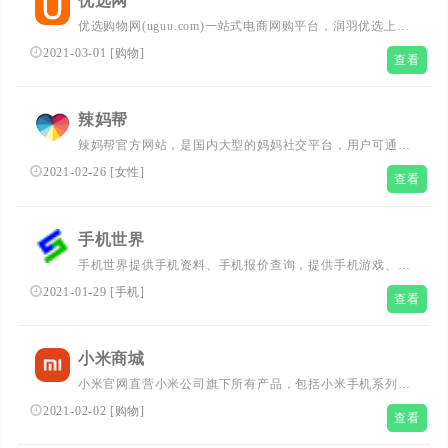
优选网
优选购物网(uguu.com)一站式电商网购平台，润羽优选上万
品牌产品天天特价，为您提供：手机数码、照明户外、汽车
2021-03-01
[
购物
]
查看
用品、衣服鞋子、美容化妆、母婴健康、美食特产、手表饰
品等优志商品，联通全国各大中城市，快速送达支持货到付
款服务，值得消费者信赖的综合网上购物商城！...
辣妈帮
辣妈帮官方网站，是国内大型的妈妈社交平台，用户可通过
手机、ipad，Web等，随时随地以图片、文字、语音多种方
2021-02-26
[
女性
]
查看
式分享交流育儿、瘦身、美妆、情感、美食、打击小三、两
性健康等话题。还可以结交来自全国各地、五湖四海志同道
合的姐妹。...
手机世界
手机世界提供手机资料、手机报价查询，提供手机游戏、手
机主题、手机软件、手机壁纸、手机图片免费下载，彩票开
2021-01-29
[
手机
]
查看
奖助手...
小米商城
小米官网直营小米公司旗下所有产品，包括小米手机系列小
米11 、小米10 Pro、小米MIX Alpha，Redmi 红米系列
2021-02-02
[
购物
]
查看
Redmi Note 9、Redmi K30，小米电视、笔记本、米家智能
家居等，同时提供小米客户服务及售后支持....