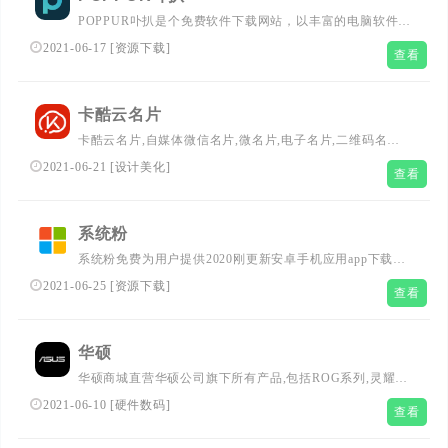
POPPUR卟扒是个免费软件下载网站，以丰富的电脑软件，
手机软件，手机游戏为主，并且提供应用游戏攻略资讯攻略
2021-06-17
[
资源下载
]
查看
等信息，是专业的应用游戏软件下载基地!...
卡酷云名片
卡酷云名片,自媒体微信名片,微名片,电子名片,二维码名片
设计制作,一款基于移动商务社交的手机名片,它可以轻松制
2021-06-21
[
设计美化
]
查看
作直观的图文、视频展示、地图定位，一键分享给客户,让
客户快速解到您的企业.点击免费试用！...
系统粉
系统粉免费为用户提供2020刚更新安卓手机应用app下载，
海量热门安卓游戏下载，好玩的苹果app应用下载，手机游
2021-06-25
[
资源下载
]
查看
戏类问答等。...
华硕
华硕商城直营华硕公司旗下所有产品,包括ROG系列,灵耀系
列,天选系列,飞行堡垒系列,VivoBook系列,a豆系列等笔记本
2021-06-10
[
硬件数码
]
查看
电脑,DIY配件,数码外设,手机,一体机,台式机在线购买及售
后服务...