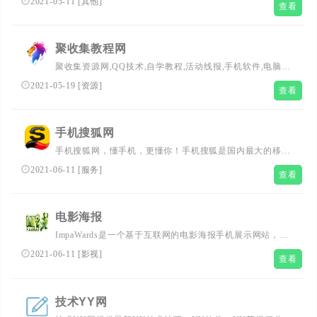
2021-05-11
[
其他
]
查看
聚集地，尽量不要发广告以及黄牛贴，防止吧友上当受骗！
黑鲨游戏手机是由南昌经济技术开发区、小
聚收集教程网
聚收集资源网,QQ技术,自学教程,活动线报,手机软件,电脑软
件,女孩福利,网站源码,网站推荐,美食菜谱,生活常识,等免费
2021-05-19
[
资源
]
查看
资源搜集分享!
手机搜狐网
手机搜狐网，懂手机，更懂你！手机搜狐是国内最大的移动
门户之一，利用搜狐门户矩阵资源，内容覆盖新闻、财经、
2021-06-11
[
服务
]
查看
体育、娱乐、汽车、房产、图库、视频等资讯，为10亿手机
用户打造随时随地的掌上资讯生活。手机搜狐网，手机搜狐
触版- m.sohu.com
电影海报
ImpaWards是一个基于互联网的电影海报手机展示网站，提
供海量的电影海报资源，用户可以查询从1912年到现在的所
2021-06-11
[
影视
]
查看
有电影的海报资料。
技术YY网