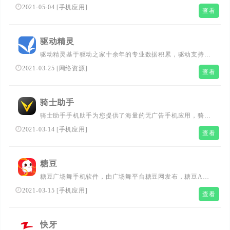
用，轻松管理心爱手机。免费下载应用、视频和音乐、管理
2021-05-04
[
手机应用
]
查看
通讯录、快速备份手机等应有尽有。...
驱动精灵
驱动精灵基于驱动之家十余年的专业数据积累，驱动支持度
高达98.3%，已经为数亿用户解决了各种电脑驱动问题、系
2021-03-25
[
网络资源
]
查看
统故障，是目前有效的驱动软件。驱动精灵万能网卡驱动
版，支持市面99%的网卡设备，冷门网卡可用手机联网下
载，完整解决系统新装问题。...
骑士助手
骑士助手手机助手为您提供了海量的无广告手机应用，骑士
助手安卓游戏手机助手同时提供大量的破解版手机游戏和无
2021-03-14
[
手机应用
]
查看
限金币手机游戏，是杰出的手机助手软件...
糖豆
糖豆广场舞手机软件，由广场舞平台糖豆网发布，糖豆APP
提供一键高速下载离线观看、慢速播放等多项核心功能，用
2021-03-15
[
手机应用
]
查看
手机也能更方便的观看刚更新最全广场舞视频教程...
快牙