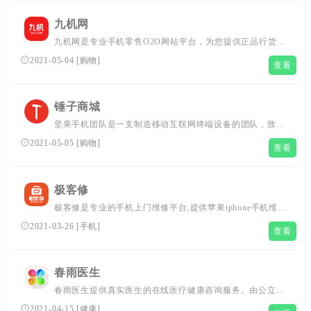
911查询是免费实用查询工具大全网站。...
九机网
九机网是专业手机零售O2O网站平台，为您提供正品行货手
机、笔记本及平板电脑等产品。依托九机网强大的技术支
2021-05-04
[
购物
]
查看
持，为您提供优志售后服务，包括刷机、手机维修及正版软
件安装。九机资讯为您提供手机评测、热门机型推荐、手机
使用经验分享等全方位服务!...
锤子商城
坚果手机团队是一支制造移动互联网终端设备的团队，致力
于打造用户体验一流的数码消费类产品（智能手机为主），
2021-05-05
[
购物
]
查看
主打坚果手机系列，有坚果 R2，坚果 Pro 3 等型号手机...
极客修
极客修是专业的手机上门维修平台,提供苹果iphone手机维
修,更换屏幕,换电池,内存升级扩容,触摸,主板维
2021-03-26
[
手机
]
查看
修.iPad,MacBook,apple watch维修,也支持其他安卓品牌手
机、智能设备维修,方便快捷,安全可靠.客服电话:4008-112-
112...
春雨医生
春雨医生提供真实医生的在线医疗健康咨询服务。由公立医
院医师解答用户的健康问题。移动客户端产品春雨掌上医生
2021-04-15
[
健康
]