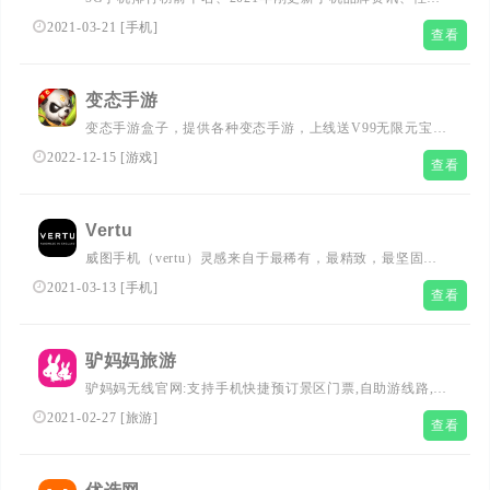
比最高的手机推荐、国产手机品牌大全。致力于为广大网友
2021-03-21
[
手机
]
查看
推荐值得买的好产品、汇集优志品牌行业资讯、分享刚更新
人气热门排行榜。续航之家，持续关注网络热点。...
变态手游
变态手游盒子，提供各种变态手游，上线送V99无限元宝无
限金币等等游戏！
2022-12-15
[
游戏
]
查看
Vertu
威图手机（vertu）灵感来自于最稀有，最精致，最坚固的
材料，以创造出独一无二，品质卓越的产品；远远超出了可
2021-03-13
[
手机
]
查看
能的范围。我们的故事是不懈的重塑和承诺带给您非凡的故
事之一。...
驴妈妈旅游
驴妈妈无线官网:支持手机快捷预订景区门票,自助游线路,全
国酒店,豪华邮轮等各种旅游产品.(中国最领先的在线旅游预
2021-02-27
[
旅游
]
查看
订服务商!)...