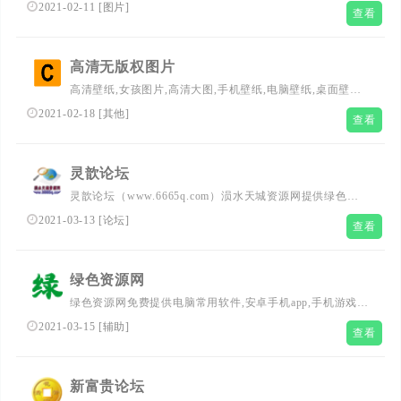
视频。包括各种好看的手机和桌面壁纸图，个性头像图片，
2021-02-11
[
图片
]
查看
唯美明星女孩图片和视频等。超好看！
高清无版权图片
高清壁纸,女孩图片,高清大图,手机壁纸,电脑壁纸,桌面壁纸,
封面图片,欧美图片,小清新图片,好看的图片,风景图片,免费,
2021-02-18
[
其他
]
查看
免费图片,高清,高清图片,商用,图片,素材,设计,下载,CC0,无
版权,公共版权,分享,共享,自媒体,运营,互联网,摄影,海报,网
页设计,colorhub
灵歆论坛
灵歆论坛（www.6665q.com）涢水天城资源网提供绿色安
全精品软件,各类技术教程,手游页游,单机游戏,手机软件,网
2021-03-13
[
论坛
]
查看
站源码,网络攻防与编程设计技术分享，深度美文新闻资讯
风水命理国学文化传播等互联网综合资源平台 - 总之就是网
络那些事。
绿色资源网
绿色资源网免费提供电脑常用软件,安卓手机app,手机游戏,
苹果应用,mac软件等,励志打造全网好全的软件下载站
2021-03-15
[
辅助
]
查看
新富贵论坛