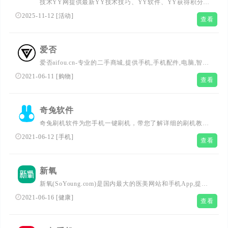
技术YY网提供最新YY技术技巧、YY软件、YY获得积分技
巧、YY吃会员成长值技巧、免费卡马甲卡VP、手机软件下
2025-11-12
[
活动
]
查看
载、微信及YY活动等内容 努力打造为最全面的YY爱好者
的聚集地。
爱否
爱否aifou.cn-专业的二手商城,提供手机,手机配件,电脑,智能
硬件等数码商品的网购、回收、维修服务,为您提供愉悦的
2021-06-11
[
购物
]
查看
网上购物体验!...
奇兔软件
奇兔刷机软件为您手机一键刷机，带您了解详细的刷机教
程，刷机是什么意思，怎么刷机与一键刷机服务，手机
2021-06-12
[
手机
]
查看
ROOT权限获取及ROOT有什么好处，快来使用奇兔刷机，
体验一键刷机的乐趣吧！...
新氧
新氧(SoYoung.com)是国内最大的医美网站和手机App,提供
关于整形,微整形,激光美肤的社区,点评和线上特卖,平台有
2021-06-16
[
健康
]
查看
5000家整形医院和近万名整形医生信息,覆盖中国大陆,韩国,
日本,台湾等国家和地区....