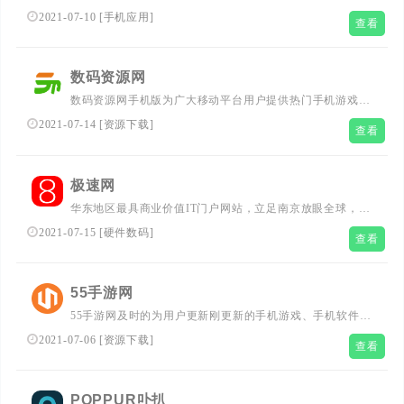
手,AI共享华为云手机平台,与华为云合作,多多云手机免分辨
2021-07-10
[
手机应用
]
查看
率,多开,7*24h免root支持智能托管,不怕断网关机,不占用本
地存储空间,满电不发烫,让游戏简单高效,是一个智能手机应
用平台,是你的另一台云手机....
数码资源网
数码资源网手机版为广大移动平台用户提供热门手机游戏下
载和常用安卓软件,希望为你的移动生活带来方便....
2021-07-14
[
资源下载
]
查看
极速网
华东地区最具商业价值IT门户网站，立足南京放眼全球，贴
近市场彰显专业。提供大量专业电脑、笔记本电脑、平板电
2021-07-15
[
硬件数码
]
查看
脑、手机、数码、家电、相机、电脑配件(主板、显卡、显
示器、外设等)产品评测、报价、新闻信息。多个专业子频
道提供针对性产品报道，是IT行业、通讯行业最佳网络信息
55手游网
传导平台。...
55手游网及时的为用户更新刚更新的手机游戏、手机软件
app等资源下载，还有热门的游戏、软件的盘点推荐下载，
2021-07-06
[
资源下载
]
查看
最全的精品合集以及排行榜，刚更新的攻略教程等精彩内
容，满足用户的需求，畅享欢乐时光。...
POPPUR卟扒