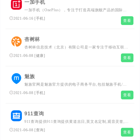
一加手机
一加手机（OnePlus），专注于打造高端旗舰产品的国际化
品牌，市场遍布全球30多个国家和地区。现热销产品为一加
2021-06-16
[
手机
]
查看
9、一加9Pro、一加9R、一加8系列及明星配件。一加手机
(OnePlus) 致力与世界分享品质科技。...
杏树林
杏树林信息技术（北京）有限公司是一家专注于移动互联网
医疗应用软件开发的创业公司。公司旨在为中国的医务工作
2021-06-08
[
健康
]
查看
者提供基于智能手机和平板电脑的临床信息服务。让行医更
轻松。...
魅族
魅族官网是魅族官方提供的电子商务平台,包括魅族手机/魅
蓝手机/数码配件/生活周边等产品,提供在线购物、产品资
2021-06-08
[
手机
]
查看
讯、售前售后服务、在线社区交流等服务....
911查询
911查询提供911查询提供黄道吉日,英文名定制,观音灵签,十
二生肖运势,周公解梦,手机号码吉凶,邮编,列车时刻表,唐诗
2021-06-08
[
查询
]
查看
宋词,成语,字典,词典,百家姓,百科全书,谜语等查询服务。