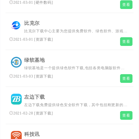
科技热点。囊括手机、电脑、外设、平板、摄影、生活等众
2021-03-01
[
硬件数码
]
查看
多科技生活资讯，提供试用平台集合众多达人分享美好的数
字生活，让创新科技传播更快，让科技改变生活...
比克尔
比克尔下载中心主要为您提供免费软件、绿色软件、游戏软
件、安卓手机软件下载及其相关的使用教程，同时还有通俗
2021-03-01
[
资源下载
]
查看
易懂的电脑技术教程、游戏资讯、游戏攻略秘籍等...
绿软基地
绿软基地是一个提供绿色软件下载,包括各类电脑版软件，
手机软件,手机游戏,装机必备软件，免费txt小说下载,打造一
2021-03-03
[
资源下载
]
查看
站式下载、学习等综合性IT网站。...
左边下载
左边下载免费提供绿色安全软件下载，其中包括刚更新的手
机游戏以及全面实用的安卓软件下载，通过左边下载您可以
2021-02-28
[
资源下载
]
查看
下载到当前各类的安卓,Android火爆游戏！...
科技讯