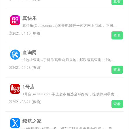
查看
是一款“自查+咨询”的健康服务类手机客户端；您可通过春
雨医生、春雨掌上医生，查询自己或他人有可能罹患的疾
病，向医生提问，同时您将得到及时解答。...
真快乐
真快乐(Gome.com.cn)国美电器唯一官方网上商城，中国领
先的专业家电网购平台.全球品牌电视、洗衣机、电脑、手
2021-04-15
[
购物
]
查看
机、数码、空调、电脑配件、生活电器、网络产品等正品行
货，更低价格，更快送达，为您提供便捷、诚信的服务....
查询网
iP地址查询--手机号码查询归属地 | 邮政编码查询 | iP地址
归属地查询 | 身份证号码验证在线查询网...
2021-04-23
[
查询
]
查看
1号店
1号店(m.yhd.com)掌上超市精选全球好货，提供休闲零食、
母婴玩具、进口食品、服饰内衣，1号生鲜、家电家居、手
2021-03-21
[
购物
]
查看
机电脑、宠物用品等各个品类的优志商品。1号店
（m.yhd.com）全球超市，轻松到家！...
续航之家
5G手机排行榜前十名、2021年刚更新手机品牌资讯、性价