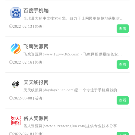
免费资源分享平台,好资源不私藏。
百度手机端
全球最大的中文搜索引擎、致力于让网民更便捷地获取信
息，找到所求。百度超过千亿的中文网页数据库，可以瞬间
2022-02-13
[
其他
]
查看
找到相关的搜索结果。
飞鹰资源网
飞鹰资源网(www.fyzyw365.com) - 飞鹰网提供最绿色安全
免费游戏辅助,QQ技术,辅助源码,页游辅助,单机游戏,手机软
2022-02-16
[
其他
]
查看
件,破解软件,编程安全与易语言交流等互联网软件资源平台
请认准飞鹰网！
天天线报网
天天线报网(daydayzhuan.com)是一个专注于手机赚钱的网
站，每天更新现金红包、话费活动、0元购商品实物等薅羊
2022-03-08
[
活动
]
查看
毛线报活动,为羊毛党、学生、宝妈等提供刚更新最优志的
薅羊毛线报活动以及攻略教程，轻轻松松地赚零花钱！
俗人资源网
俗人资源网(www.surenwangluo.com)提供专业技术分享发
布,包括各类PC软件,手机软件,每天更新大量技术文章及游
2022-02-18
[
其他
]