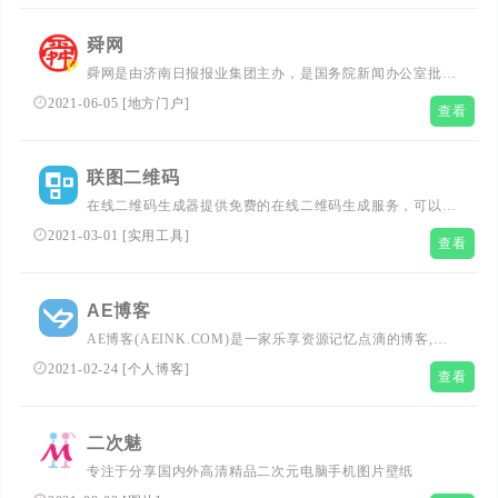
汽车开始，AliOS正在定义一个不同于PC和移动时代的物联
网操作系统。...
舜网
舜网是由济南日报报业集团主办，是国务院新闻办公室批准
的济南市唯一新闻网站、山东省重点新闻网 站，是济南最
2021-06-05
[
地方门户
]
查看
大的综合信息网络门户。舜网现日访问量220万，已经成为
山东通向世界最具影响力的窗口 。拥有济南社区、芙蓉街
商城、济南新闻网、爱济南、济南手机报、济南商业等品牌
联图二维码
栏目。...
在线二维码生成器提供免费的在线二维码生成服务，可以把
电子名片、文本、wifi网络、电子邮件、短信、电话号码、
2021-03-01
[
实用工具
]
查看
网址等信息生成对应的二维码图片。二维码手机扫描软件下
载。...
AE博客
AE博客(AEINK.COM)是一家乐享资源记忆点滴的博客,主
要分享程序源码,站长工具,网络技术,免费空间,模板插件,网
2021-02-24
[
个人博客
]
查看
赚项目,各类资源,各类教程,QQ资源,手机应用,致力创造一个
高质量分享平台....
二次魅
专注于分享国内外高清精品二次元电脑手机图片壁纸