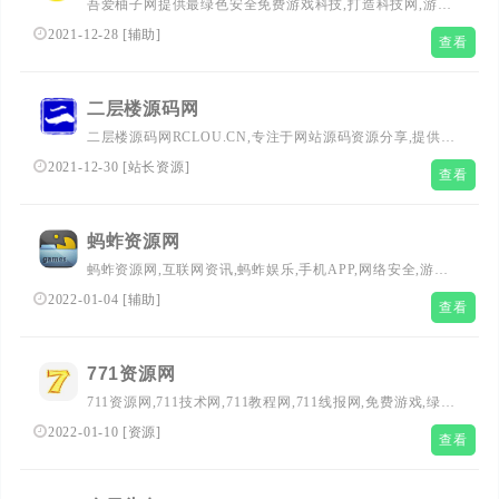
吾爱柚子网提供最绿色安全免费游戏科技,打造科技网,游戏
科技,页游科技,科技软件,手机软件,破解软件,编程安全与易
2021-12-28
[
辅助
]
查看
语言交流等致力于打造一个高质量的精品资源论坛！
二层楼源码网
二层楼源码网RCLOU.CN,专注于网站源码资源分享,提供网
站源码下载,网站模板下载,手机源码程序,免费源码素材,技
2021-12-30
[
站长资源
]
查看
术教程以及站长资源下载,为建站开发人员提供优志的服
务。
蚂蚱资源网
蚂蚱资源网,互联网资讯,蚂蚱娱乐,手机APP,网络安全,游戏
资源,安卓软件,安卓应用
2022-01-04
[
辅助
]
查看
771资源网
711资源网,711技术网,711教程网,711线报网,免费游戏,绿色
软件,网站源码,qq技术,小刀娱乐网
2022-01-10
[
资源
]
查看