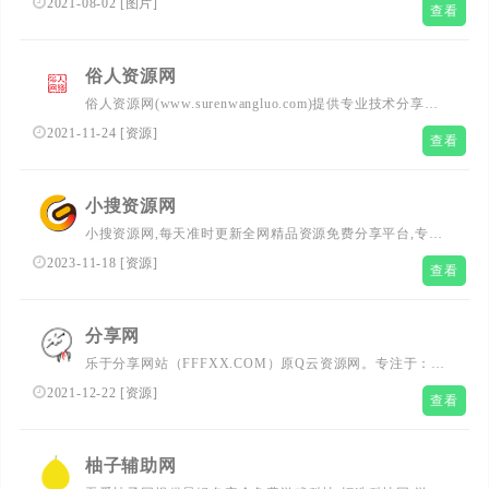
2021-08-02
[
图片
]
查看
俗人资源网
俗人资源网(www.surenwangluo.com)提供专业技术分享发
布,包括各类PC软件,手机软件,每天更新大量技术文章及游
2021-11-24
[
资源
]
查看
戏攻略,QQ个性资源.全力打造最全的技术资源分享基地.
小搜资源网
小搜资源网,每天准时更新全网精品资源免费分享平台,专注
网络活动线报,技术教程,自学教程,网站源码,技术导航,绿色
2023-11-18
[
资源
]
查看
资源,包括绿色软件资源,办公资源,游戏图文攻略资源等,了
全网资源,技术,教程,分享平台
分享网
乐于分享网站（FFFXX.COM）原Q云资源网。专注于：绿
色纯净手机电脑软件、实用在线网站推荐、活动线报、网站
2021-12-22
[
资源
]
查看
源码等免费资源分享。
柚子辅助网