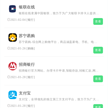
银联在线
银联在线隶属中国银联，致力于为广大银联卡持卡人提供安
全、便捷、高效的网上手机充值缴费，网上信用卡还款，网
2021-02-04
[
银行
]
查看
上交水电煤费，便民缴费及公共事业缴费等网上缴费服务...
苏宁易购
苏宁易购-综合网上购物平台，商品涵盖家电、手机、电
脑、超市、母婴、服装、百货、海外购等品类。送货更准
2021-01-26
[
购物
]
查看
时、价格更超值、上新货更快，正品行货、全国联保、可门
店自提，全网更低价，让您放心去喜欢！...
招商银行
招商银行官方网站。办理卡片申请,智能存款,转账汇款,网上
支付,投资理财,贷款消费,信用卡还款,生活缴费,外汇买卖,实
2021-01-28
[
银行
]
查看
时利率,汇率查询,公司理财,企业贷款等业务,享受一站式综
合金融服务！更可登录网上银行,手机银行,尽享24小时在线
便利金融服务！...
支付宝
支付宝，全球领先的独立第三方支付平台，致力于为广大用
户提供安全快速的电子支付/网上支付/安全支付/手机支付体
2021-01-28
[
银行
]
查看