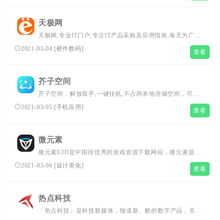
天极网
天极网,专业IT门户,专注IT产品采购及应用指南,每天为广大
用户提供电脑硬件,软件,数码,商情,手机,笔记本,游戏,互联
2021-03-04
[
硬件数码
]
查看
网,数字家庭,教育,下载等内容,解决网友工作学习中的技术
疑难,指导数字科技消费,领引时尚生活潮流....
芥子空间
芥子空间，解放双手,一键挂机,不占用本地存储空间，可提
供稳定、安全、高效及高可扩展数据存储服务，云手机免
2021-03-05
[
手机应用
]
查看
ROOT安装各类应用与游戏,守护您的真机安全，让存储空间
更大,让本地运行更流畅以上都是来自于原网站。...
微元素
微元素E3D是中国排优秀的游戏资源下载网站，微元素提供
最全面的游戏资源下载、手机游戏资源、网页游戏资源、原
2021-03-06
[
设计美化
]
查看
画、插画、Unity技术、UI、特效、动画等，微元素拥有大
量不断更新的优志资源，是游戏开发者的首选。...
热点科技
「热点科技」是科技新媒体，报道新、酷的数字产品，关注