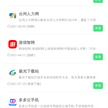
验，及转账收款/水电煤缴费/信用卡还款/AA收款等生活服
务应用。...
台州人力网
台州人力网用心服务台州人才招聘行业16年，覆盖了大部分
企业招聘信息，采用手机LBS定位技术，量化薪资，帮您找
2021-06-09
[
招聘
]
查看
到家近高薪的工作，在台州，工作上的事情，用台州人力
网。...
游戏智聘
网游招聘,游戏招聘上游戏智聘网(中国游戏人才网）!JOBG
游戏智聘网专注游戏人才网络招聘,游戏公司招聘,是网游人
2021-04-21
[
招聘
]
查看
才招聘,页游招聘,手游招聘,动漫人才招聘,动画人才招聘,UI
招聘,CG人才招聘以及游戏运营人才,手机游戏开发人才与设
计人才招聘的首选...
极光下载站
极光下载站打造齐全的绿色软件大全。每天更新大量刚更新
的绿色软件、安卓应用、安卓手机游戏等免费下载。...
2021-07-10
[
资源下载
]
查看
多多云手机
多多云手机是一台游戏专用虚拟云端手机,手游智能托管助