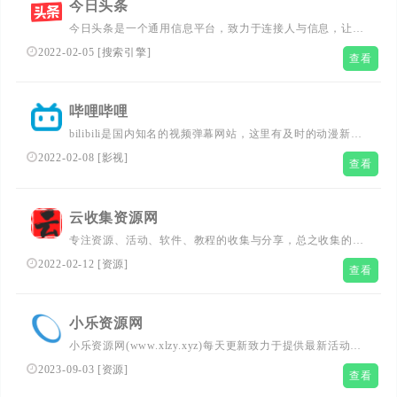
今日头条
今日头条是一个通用信息平台，致力于连接人与信息，让优
志丰富的信息得到高效精准的分发，促使信息创造价值
2022-02-05
[
搜索引擎
]
查看
哔哩哔哩
bilibili是国内知名的视频弹幕网站，这里有及时的动漫新
番，活跃的ACG氛围，有创意的Up主。大家可以在这里找
2022-02-08
[
影视
]
查看
到许多欢乐。
云收集资源网
专注资源、活动、软件、教程的收集与分享，总之收集的都
是精品哦！
2022-02-12
[
资源
]
查看
小乐资源网
小乐资源网(www.xlzy.xyz)每天更新致力于提供最新活动线
报,安卓软件,绿色软件,手机游戏,绿色软件,磁力下载软件等
2023-09-03
[
资源
]
查看
网络优质内容打造顶尖的网络资源站,致力打造网络技术的