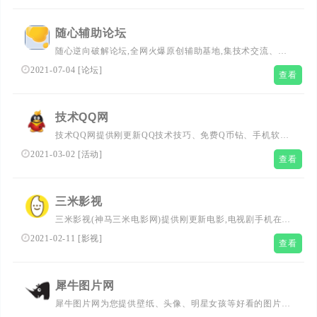
资源,手机应用,致力创造一个高质量网络资源教程的分享平
台
随心辅助论坛
随心逆向破解论坛,全网火爆原创辅助基地,集技术交流、视
频教程、资源共享、游戏辅助,网站源码,辅助破解,手机软件
2021-07-04
[
论坛
]
查看
破解,软件开源,专注收集并分享.各类教程
技术QQ网
技术QQ网提供刚更新QQ技术技巧、免费Q币钻、手机软件
下载、微信及QQ活动动态等内容 致力打造为最全的QQ资
2021-03-02
[
活动
]
查看
讯乐园。
三米影视
三米影视(神马三米电影网)提供刚更新电影,电视剧手机在线
观看,三米影院神马影院我不卡,韩国伦理福利电影,以及热播
2021-02-11
[
影视
]
查看
动漫，综艺，明星资料，演员表，剧情，资讯等，无弹窗、
速度快、每天排优秀时间更新，神马三米电影网我不卡及时
快速的影视推荐。
犀牛图片网
犀牛图片网为您提供壁纸、头像、明星女孩等好看的图片和