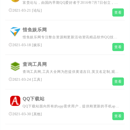
富贵论坛，由国内早期QQ爱好者于2016年7月7日创立，是
一个始终坚持以QQ号码、YY号码等各类帐号交易为中心的
2021-03-21
[
论坛
]
查看
数字电商交易平台，业务涉及QQ、微信、邮箱、淘宝、
YY、QT、陌陌、手机靓号、实物交易等。时至今日，富贵
论坛已成为国内数字资源最丰富、同行最具影响力的老牌数
惜鱼娱乐网
字电商交易平台。
惜鱼娱乐网专注整合资源刚更新活动资讯精品软件QQ技
巧，手机软件、刚更新电影、活动优惠、热门事件。
2021-03-18
[
娱乐
]
查看
查询工具网
查询工具网,工具大全网为您提供黄道吉日,英文名定制,观音
灵签,十二生肖运势,周公解梦,手机号码吉凶,邮编,车牌吉凶
2021-03-24
[
工具
]
查看
测试,组词,辽宁省朝阳市赏石家协会,唐诗宋词,成语,字典,词
典,百家姓,百科全书,谜语等查询服务。查询工具网,免费实
用查询工具大全网站。
QQ下载站
QQ下载站面向所有的app需求用户，提供刚更新的手机app
和手机游戏软件下载，各种热门的手机直播app和当下流行
2021-03-30
[
其他
]
查看
的手机游戏资源均免费下载。