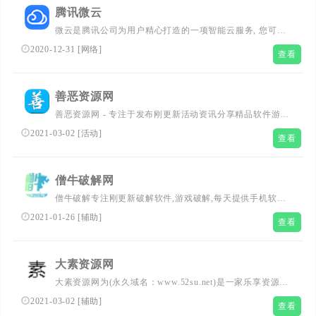
同步和共享，支持PC电脑、Android手机、iPhone手机，随
腾讯微云
时随地移动办公。
微云是腾讯公司为用户精心打造的一项智能云服务, 您可以
通过微云方便地在手机和电脑之间同步文件、推送照片和传
2020-12-31
[
网络
]
查看
输数据。
善恶资源网
善恶资源网 - 专注于发布刚更新活动资讯分享精品软件游戏
辅助；在这里您可以下载到各种日常所需要的软件，比如小
2021-03-02
[
活动
]
查看
刀娱乐网、活动线报(QQ活动.游戏游戏.现金活动等)、游戏
辅助、系统工具、手机软件；本站还收集发布易语言相关资
源(源码.模块.教程等)
僧牛破解网
僧牛破解专注刚更新破解软件,游戏破解,每天提供手机软
件、安卓破解、致力于用心打造一个专业安全软件下载站、
2021-01-26
[
辅助
]
查看
以及技术教程分享基地!
大素资源网
大素资源网为(永久域名：www.52su.net)是一家乐享资源记
忆点滴的网站,主要分享游戏辅助，程序源码,站长工具,网络
2021-03-02
[
辅助
]
查看
技术,免费空间,模板插件,网赚项目,各类资源,各类教程,QQ