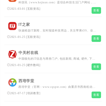
科技讯（www.kejixun.com）是综合科技生活门户网站，是
您的网上科技大学。关注科技以及科技在生活中的应用，传
2021-03-01
[
互联资讯
]
查看
播和普及科普知识。作为有影响力的科技媒体，24小时滚动
报道刚更新科技新闻、前沿科技、黑科技、互联网、游戏和
手机、数码、人工智能、智能汽车等领域。还关注创新，创
IT之家
业者，是一家综合的产业新媒...
快速精选IT新闻，实时报道科技周边，关注苹果iOS、谷歌
Android、微软Windows Phone，紧盯iPhone/iPad、安卓智
2021-01-25
[
互联资讯
]
查看
能设备、WP手机等数码潮流。...
中关村在线
中国领先的IT信息与商务门户, 包括新闻, 商城, 硬件, 下载,
游戏, 手机, 评测等40个大型频道，每天发布大量各类产品
2021-01-25
[
硬件数码
]
查看
促销信息及文章专题，是IT行业的厂商, 经销商, IT产品, 解
决方案的提供场所。...
西培学堂
西培学堂（官网：www.cqxpxt.com）由重庆市西南机动车
驾驶员培训中心创办，西培学堂是为考取机动车驾驶证的学
2021-07-17
[
培训教育
]
查看
员提供的在线学习平台。西培学堂为学员提供在线理论学
习、模拟考试、面授预约、学时查询等服务。西培学堂登录
方式：账号为身份证，默认密码身份证后六位，外籍、港澳