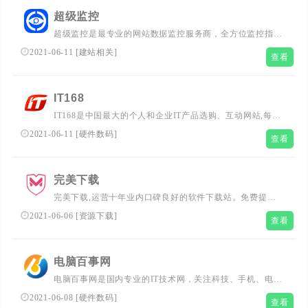
超级监控
超级监控是最专业的网站数据监控服务商，全方位监控指定
网站和竞争对手网站的各项数据，监控网站、服务器运行状
2021-06-11
[
建站相关
]
查看
况，并通过邮件、短信和手机客户端对重要信息进行推
送。...
IT168
IT168是中国最大的个人和企业IT产品选购、互动网站,每日
提供刚更新的IT产品报价、促销行情、手机、平板、笔记
2021-06-11
[
硬件数码
]
查看
本、相机和企业等50个频道提供最专业的产品选购和使用建
议。...
完美下载
完美下载,运营十年业内口碑良好的软件下载站。免费提供
国内外安全可靠的电脑软件,手机iOS软件,安卓应用下
2021-06-06
[
资源下载
]
查看
载,Mac软件下载下载软件就来完美下载！...
电脑百事网
电脑百事网是国内专业的IT技术网，关注科技、手机、电
脑、笔记本、路由器等，提供手机推荐、手机评测、
2021-06-08
[
硬件数码
]
查看
iPhone、电脑配置、电脑技巧、电脑知识、组装电脑教程、