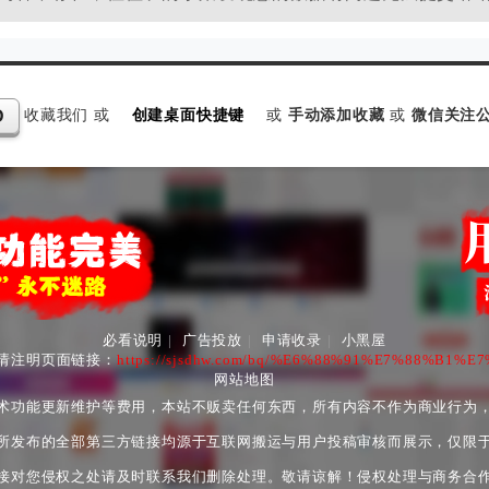
收藏我们 或
创建桌面快捷键
或
手动添加收藏
或
微信关注公
D
必看说明
|
广告投放
|
申请收录
|
小黑屋
请注明页面链接：
https://sjsdhw.com/bq/%E6%88%91%E7%88%B1
网站地图
术功能更新维护等费用，本站不贩卖任何东西，所有内容不作为商业行为
所发布的全部第三方链接均源于互联网搬运与用户投稿审核而展示，仅限
接对您侵权之处请及时联系我们删除处理。敬请谅解！侵权处理与商务合