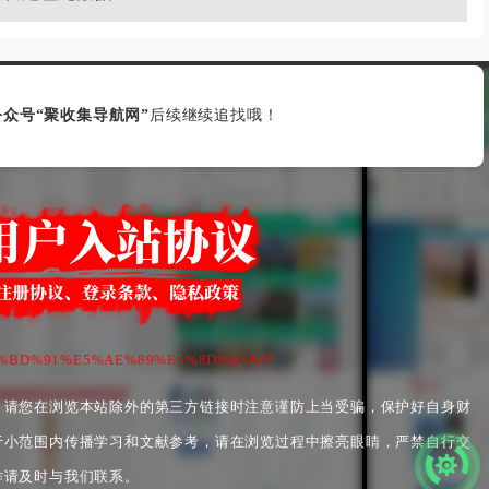
众号“聚收集导航网”
后续继续追找哦！
%E7%BD%91%E5%AE%89%E5%8D%93APP
，请您在浏览本站除外的第三方链接时注意谨防上当受骗，保护好自身财
于小范围内传播学习和文献参考，请在浏览过程中擦亮眼睛，严禁自行交
作请及时与我们联系。