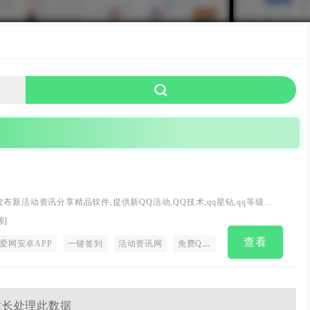
布新活动资讯分享精品软件,提供新QQ活动,QQ技术,qq星钻,qq等级加
全的QQ活动资讯网,开发简单易用的QQ原创工具,让你在短时间上手成为
源
]
查看
爱网安卓APP
爱Q生活网
我爱网QQ飞车
一键签到
活动资讯网
我爱网穿越火线
免费QQ活动
CF
游戏礼包
QQ技术
QQ
站长处理此数据