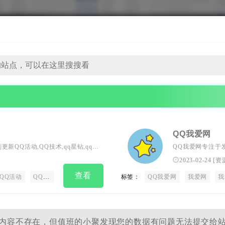
QQ我爱网
QQ活动,QQ技术,qq星钻,qq等
QQ我爱网专注于发
单易用的QQ原创工具,让你在最短时
速器等。全力打造
2023-02-24
[
资
QQ达人.
查看
QQ活动
QQ技术
QQ技巧
QQ头像
标签：
QQ软件
QQ我爱网
QQ活动
我爱网
爱Q
我
内容不存在，但值班的小聚发现您的数据有问题无法提交给