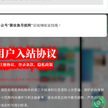
众号“聚收集导航网”
后续继续追找哦！
%A3%8E%E5%A3%81%E7%BA%B8
，请您在浏览本站除外的第三方链接时注意谨防上当受骗，保护好自身财
于小范围内传播学习和文献参考，请在浏览过程中擦亮眼睛，严禁自行交
作请及时与我们联系。