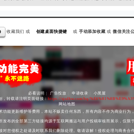
收藏我们 或
创建桌面快捷键
或
手动添加收藏
或
微信关注公
D
必看说明
|
广告投放
|
申请收录
|
小黑屋
创，转载请注明页面链接：
https://sjsdhw.com/bq/%E6%81%8B%E9
网站地图
术功能更新维护等费用，本站不贩卖任何东西，所有内容不作为商业行为
所发布的全部第三方链接均源于互联网搬运与用户投稿审核而展示，仅限
接对您侵权之处请及时联系我们删除处理。敬请谅解！侵权处理与商务合