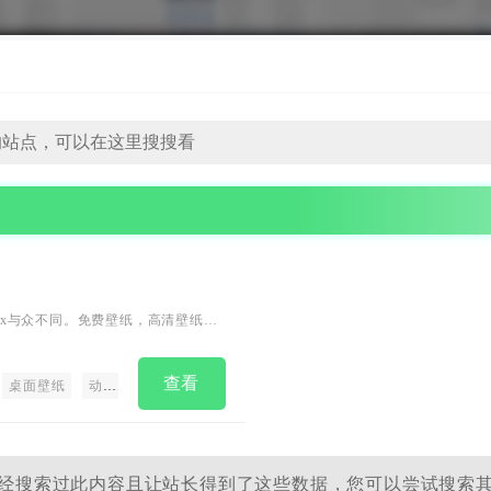
x与众不同。免费壁纸，高清壁纸，
查看
桌面壁纸
动漫壁纸
恋风画廊
头像制作
相册画廊
二次元
动
经搜索过此内容且让站长得到了这些数据，您可以尝试搜索