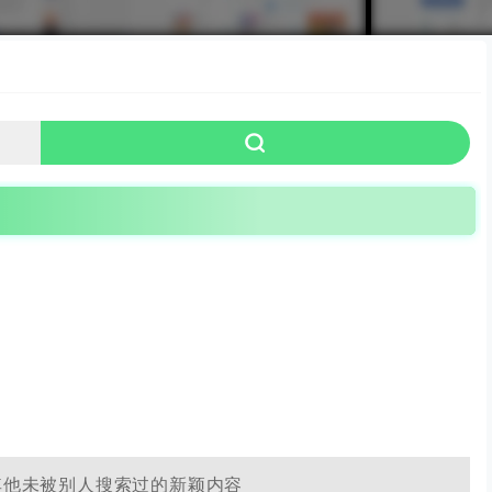
漫
游戏
风景
唯美
可爱
简约
复古
艺术
创意
个性
其他未被别人搜索过的新颖内容