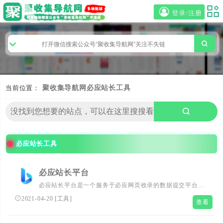
登录/注册
当前位置：
聚收集导航网
必应站长工具
必应站长工具
必应站长平台
必应站长平台是一个服务于必应网页收录的数据提交平台，
通过必应站长平台，用户网站的有效数据将更容易、更快
2021-04-20
[
工具
]
查看
速、更全面的被必应网页收录。站长在必应站长平台官网使
用必应账号登录，可以获得必应站长平台提供各种权威数