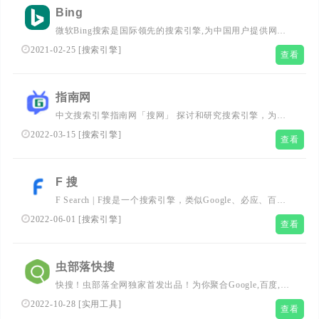
据、算法、工具等服务。
Bing
微软Bing搜索是国际领先的搜索引擎,为中国用户提供网
页、图片、视频、学术、词典、翻译、地图等全球信息搜索
2021-02-25
[
搜索引擎
]
查看
服务。 微软必应（英文名：Bing）是微软公司于2009年5月
28日推出，用以取代Live Search的全新搜索引擎服务。为符
合中国用户使用习惯，Bing中文品牌名为“必应”。...
指南网
中文搜索引擎指南网「搜网」 探讨和研究搜索引擎，为您
分享百度、谷歌、搜狗、360搜索、必应、头条搜索等搜索
2022-03-15
[
搜索引擎
]
查看
引擎使用技巧及方法，搜索引擎工具，提升工作效率，让您
在网上“找东西”更快、更准确！
F 搜
F Search | F搜是一个搜索引擎，类似Google、必应、百度
一样的搜索引擎，提供了无广告、过滤内容农场的搜索结
2022-06-01
[
搜索引擎
]
查看
果，支持翻译、天气、IP 查询等功能。
虫部落快搜
快搜！虫部落全网独家首发出品！为你聚合Google,百度,必
应等国内外综合搜索和学术,资源,专业领域知识等垂直搜
2022-10-28
[
实用工具
]
查看
索。精准搜索,便捷交互！是你的网络搜索优秀站！