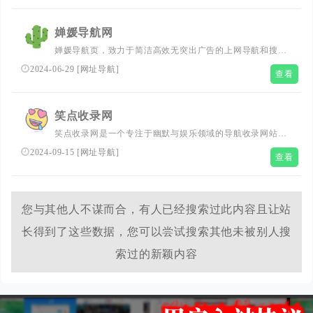
婵媛导航网
婵媛导航页，致力于简洁高效无突出广告的上网导航和搜索
入口，沉淀最具价值链接，拥有俱全的学习工具和资源，成
2024-06-29
[
网址导航
]
查看
为免费的导航基地，实现简约而不简单。
笑点收录网
笑点收录网是一个专注于幽默与娱乐领域的导航收录网站。
汇集了互联网上最热门、最受欢迎的优质资源站点。无论是
2024-09-15
[
网址导航
]
查看
幽默笑话、优质导航、学习资源还是科技领域，你都可以在
这里快速找到并进入相关网站。我们的目标是帮助你轻松发
现和享受网络上的知识与乐趣，从而为用户提供高效便捷的
网址存储和查询服务，同时提供最全的优秀名站导航。
您与其他人不谋而合，有人已经搜索过此内容且让站
长得到了这些数据，您可以尝试搜索其他未被别人搜
索过的新颖内容