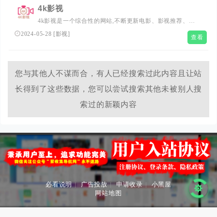
快速的影视推荐。
4k影视
4k影视是一个综合性的网站,不断更新电影、影视推荐、精
美图片、最新美剧、热门电影等,带给你不一样的网络观影
2024-05-28
[
影视
]
查看
冲浪体验。
您与其他人不谋而合，有人已经搜索过此内容且让站
长得到了这些数据，您可以尝试搜索其他未被别人搜
索过的新颖内容
必看说明
|
广告投放
|
申请收录
|
小黑屋
网站地图