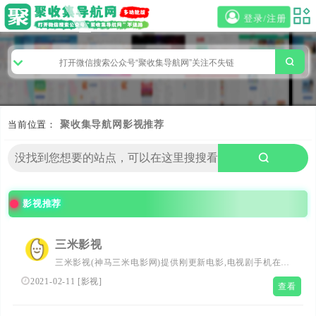
登录/注册
当前位置：
聚收集导航网
影视推荐
影视推荐
三米影视
三米影视(神马三米电影网)提供刚更新电影,电视剧手机在线
观看,三米影院神马影院我不卡,韩国伦理福利电影,以及热播
2021-02-11
[
影视
]
查看
动漫，综艺，明星资料，演员表，剧情，资讯等，无弹窗、
速度快、每天排优秀时间更新，神马三米电影网我不卡及时