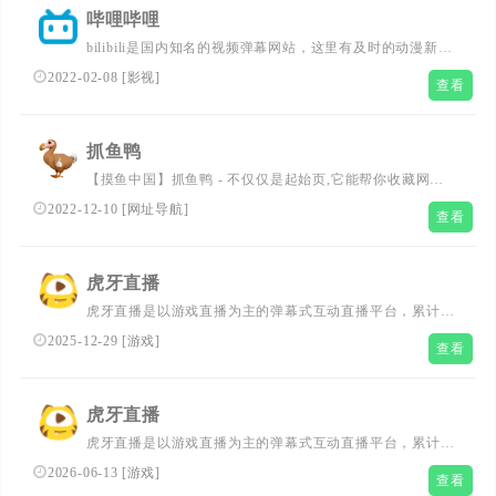
了解网络用语，还能接触到小众黑话、新梗热梗、弹幕用
哔哩哔哩
语、方言俚语等不同的流行文化，以及网友们自...
bilibili是国内知名的视频弹幕网站，这里有及时的动漫新
番，活跃的ACG氛围，有创意的Up主。大家可以在这里找
2022-02-08
[
影视
]
查看
到许多欢乐。
抓鱼鸭
【摸鱼中国】抓鱼鸭 - 不仅仅是起始页,它能帮你收藏网站,
还能帮你找到好玩的网站,还有聚合搜索帮你快速找到自己
2022-12-10
[
网址导航
]
查看
想要的,还有弹幕功能,跟小伙伴一起分享点有趣的事
虎牙直播
虎牙直播是以游戏直播为主的弹幕式互动直播平台，累计注
册用户2亿，提供热门游戏直播、电竞赛事直播与游戏赛事
2025-12-29
[
游戏
]
查看
直播，手游直播等。包含英雄联盟lol，王者荣耀，绝地求
生，和平精英等游戏直播，lol、dota2、dnf等热门游戏直播
以及单机游戏、手游等游戏直播。
虎牙直播
虎牙直播是以游戏直播为主的弹幕式互动直播平台，累计注
册用户2亿，提供热门游戏直播、电竞赛事直播与游戏赛事
2026-06-13
[
游戏
]
查看
直播，手游直播等。包含英雄联盟lol，王者荣耀，绝地求