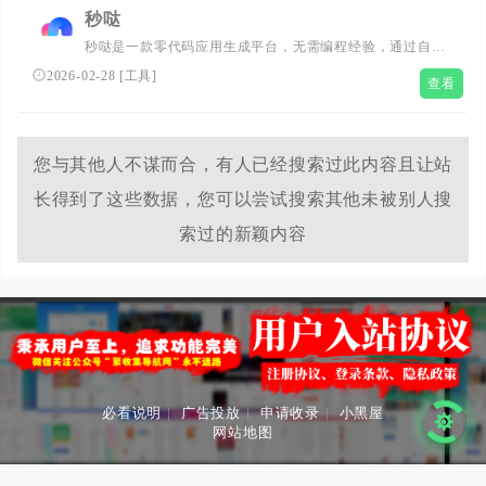
务、星级的享受,重在优志,信誉排优秀!...
秒哒
秒哒是一款零代码应用生成平台，无需编程经验，通过自然
语言对话式和拖拽式搭建具有完整前后端的应用，一句话生
2026-02-28
[
工具
]
查看
成各类应用，支持生成网站、小程序、H5、小游戏、小工
具、轻应用等，提供海量免费模版，24小时在线agent团
队，0成本极速上线，无需运维，一人即团队，让每个人都
具备程序员能力。
您与其他人不谋而合，有人已经搜索过此内容且让站
长得到了这些数据，您可以尝试搜索其他未被别人搜
索过的新颖内容
必看说明
|
广告投放
|
申请收录
|
小黑屋
网站地图