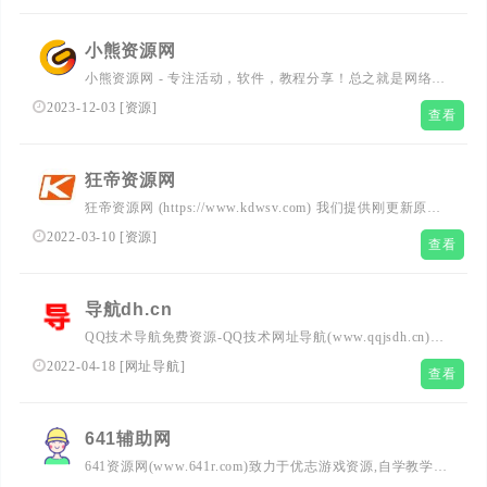
小熊资源网
小熊资源网 - 专注活动，软件，教程分享！总之就是网络那
些事。
2023-12-03
[
资源
]
查看
狂帝资源网
狂帝资源网 (https://www.kdwsv.com) 我们提供刚更新原创
技术，努力打造为全国网络爱好者提供优志服务的平台，让
2022-03-10
[
资源
]
查看
我们的生活更加精彩！
导航dh.cn
QQ技术导航免费资源-QQ技术网址导航(www.qqjsdh.cn)免
费收录全网优志网站,小刀娱乐网和龙宇收集网正式更名为
2022-04-18
[
网址导航
]
查看
龙网,技术导航qq资源网致力成为一个整理优志网站源码,精
品绿色软件,模板插件,活动资讯,网络技术教程分享高质量!
641辅助网
641资源网(www.641r.com)致力于优志游戏资源,自学教学,