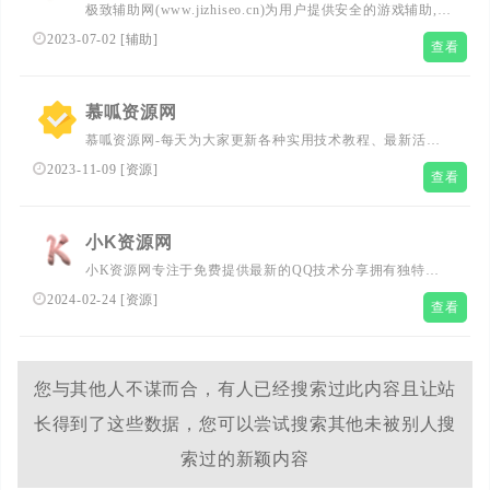
极致辅助网(www.jizhiseo.cn)为用户提供安全的游戏辅助,真
心分享我爱辅助网,678辅助网,游戏辅助,的绿色软件平台。
2023-07-02
[
辅助
]
查看
慕呱资源网
慕呱资源网-每天为大家更新各种实用技术教程、最新活动
资讯、网络趣事、以及各种好玩的软件工具等、记得每天都
2023-11-09
[
资源
]
查看
要访问一下慕呱的网站哦、让生活更加精彩吧！
小K资源网
小K资源网专注于免费提供最新的QQ技术分享拥有独特领
域的游戏资源,专业负责人掌控QQ活动动态,多方面性质资源
2024-02-24
[
资源
]
查看
分享,免费源码交流学习基地,绿色、安全、搞笑的软件基地.
您与其他人不谋而合，有人已经搜索过此内容且让站
长得到了这些数据，您可以尝试搜索其他未被别人搜
索过的新颖内容