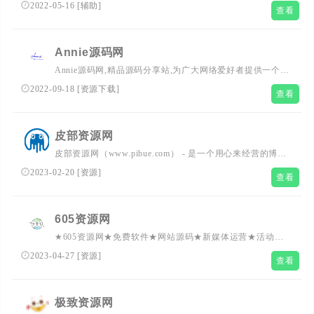
游戏辅助,免费下载在线听优志音乐,绿色工具的分享发布.拥
2022-05-16
[
辅助
]
查看
有全网刚更新电影资源,努力为广大网友提供优志绿色的软
件资源平台,精心分享,有心创造.
Annie源码网
Annie源码网,精品源码分享站,为广大网络爱好者提供一个好
用的源码下载站,ripro主题,有易支付源码,彩虹商城源码,日
2022-09-18
[
资源下载
]
查看
主题源码,网站模板,网站源码,wordpress主题,织梦模板,免费
源码,商业源码,主题模版,php源码 等多元化源码学习交流。
皮部资源网
皮部资源网（www.pibue.com） - 是一个用心来经营的博客
站！分享每日精彩内容,皮部资源网每天更新大量原创技术
2023-02-20
[
资源
]
查看
教程,线报活动,QQ软件等,欢迎各位小刀娱乐网的基佬访问
学习,给QQ爱好者们带来一个绿色温馨快乐的娱乐家园。同
完美网,小k娱乐网,技术网,小刀资源网,导航网,小高教学网一
605资源网
样，网络人的烟火，熬不尽的网络江湖，我在这里等你。
★605资源网★免费软件★网站源码★新媒体运营★活动资
讯★自学技术★免费技术教程★线报网★
2023-04-27
[
资源
]
查看
极致资源网