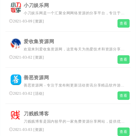
小刀娱乐网
小刀娱乐网是一个汇聚全网网络资源的分享平台，专注于提
供新软件、线报活动及技术教程。在这里，您将发现丰富的
2021-03-09
[
资源
]
查看
资源，学习实用的技术，参与有趣的线报活动，享受一站式
的网络资源共享服务。无论您是寻求技术提升还是寻找娱乐
资源，小刀娱乐网都将是您的佳选择。
爱收集资源网
欢迎来到爱收集资源网，这里每天为热爱技术和资源分享的
朋友们提供大量的原创技术教程、最新的线报活动以及精选
2021-03-02
[
资源
]
查看
软件。我们的目标是打造一个绿色、温馨、快乐的家园，让
每一个来访者都能找到自己需要的资源，学习到实用的技
术，享受线上娱乐的乐趣。加入我们，一起发现、分享、成
善恶资源网
长！
善恶资源网 - 专注于发布刚更新活动资讯分享精品软件游戏
辅助；在这里您可以下载到各种日常所需要的软件，比如小
2021-03-02
[
活动
]
查看
刀娱乐网、活动线报(QQ活动.游戏游戏.现金活动等)、游戏
辅助、系统工具、手机软件；本站还收集发布易语言相关资
源(源码.模块.教程等)
刀贱贱博客
刀贱贱博客是国内较早的一家免费资源分享网站，提供优志
的资源，用心打造全面的资源网平台，让我们的生活更加精
2021-03-03
[
资源
]
查看
彩!