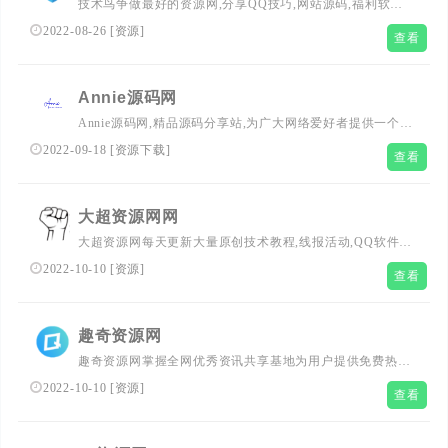
技术鸟争做最好的资源网,分享QQ技巧,网站源码,福利软件,
热门视频等各种资源！
2022-08-26
[
资源
]
查看
Annie源码网
Annie源码网,精品源码分享站,为广大网络爱好者提供一个好
用的源码下载站,ripro主题,有易支付源码,彩虹商城源码,日
2022-09-18
[
资源下载
]
查看
主题源码,网站模板,网站源码,wordpress主题,织梦模板,免费
源码,商业源码,主题模版,php源码 等多元化源码学习交流。
大超资源网网
大超资源网每天更新大量原创技术教程,线报活动,QQ软件
等,欢迎各位小刀娱乐网的基佬访问学习,给QQ爱好者们带来
2022-10-10
[
资源
]
查看
一个绿色温馨快乐的娱乐家园
趣奇资源网
趣奇资源网掌握全网优秀资讯共享基地为用户提供免费热门
绿色精品软件，专注发布最新活动资讯，给用户打造了免费
2022-10-10
[
资源
]
查看
分享优质软件资源平台，保证无病毒、木马插件请大家放心
使用。