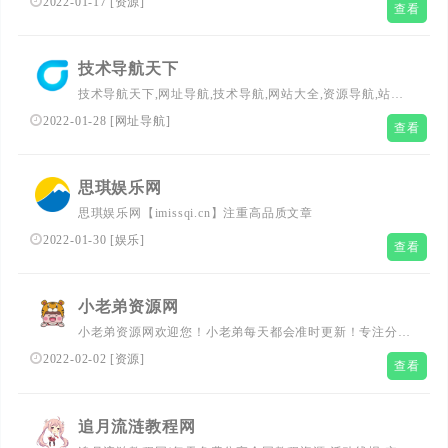
2022-01-17
[
资源
]
查看
资源分享网站!
技术导航天下
技术导航天下,网址导航,技术导航,网站大全,资源导航,站长
工具,是汇集全网优志网址及资源的中文上网导航。及时收
2022-01-28
[
网址导航
]
查看
录网站、影视、音乐、小说、游戏等导航分类平台和内容，
站点已累计收录数千网站，累计为中国网民提供多达数亿的
访问点击，满足用户随时查阅最全面最权威的文章资讯教
思琪娱乐网
程，让您的网络生活更简单精彩。上网从导航家开始。
思琪娱乐网【imissqi.cn】注重高品质文章
2022-01-30
[
娱乐
]
查看
小老弟资源网
小老弟资源网欢迎您！小老弟每天都会准时更新！专注分享
各种免费实用的QQ资源技术教程。大表哥每日亲自审核刚
2022-02-02
[
资源
]
查看
更新活动资讯、网络趣事、以及各种好玩的软件工具等、记
得每天都要访问一下我们的网站、让崽男的生活更加精彩！
追月流涟教程网