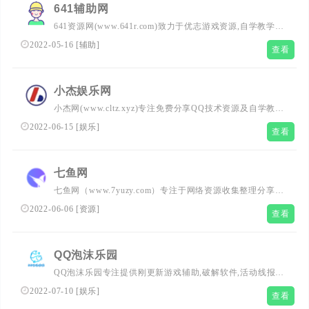
641辅助网
641资源网(www.641r.com)致力于优志游戏资源,自学教学,
游戏辅助,免费下载在线听优志音乐,绿色工具的分享发布.拥
2022-05-16
[
辅助
]
查看
有全网刚更新电影资源,努力为广大网友提供优志绿色的软
件资源平台,精心分享,有心创造.
小杰娱乐网
小杰网(www.cltz.xyz)专注免费分享QQ技术资源及自学教
程，小杰每天坚持分享网络教学技术资源，努力为各位网友
2022-06-15
[
娱乐
]
查看
呈现优志的资源，需要各种自学技术教程小杰网。
七鱼网
七鱼网（www.7yuzy.com）专注于网络资源收集整理分享，
每天更新众多优志活动资讯、精品游戏辅助、实用软件资
2022-06-06
[
资源
]
查看
源、免费学习教程，找资源找福利，就来七鱼网吧！
QQ泡沫乐园
QQ泡沫乐园专注提供刚更新游戏辅助,破解软件,活动线报,
网站源码,刚更新电影,努力打造全网最优志分享平台!
2022-07-10
[
娱乐
]
查看