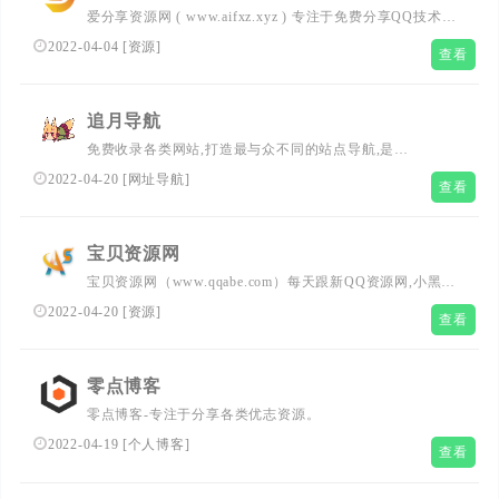
爱分享资源网 ( www.aifxz.xyz ) 专注于免费分享QQ技术！
每日分享活动线报QQ技术游戏辅助外挂破解软件崽男福利
2022-04-04
[
资源
]
查看
等优志资源。
追月导航
免费收录各类网站,打造最与众不同的站点导航,是
WordPress,ZBlog,Emlog等的博客之家,网站目录,以梦为马,
2022-04-20
[
网址导航
]
查看
从零开始，国内屈指可数的技术教程活动目录导航分类平
台，站点已累计收录数千网站，累计为中国网民提供多达数
亿的访问点击，满足用户随时查阅最全面最权威的文章资讯
宝贝资源网
教程。
宝贝资源网（www.qqabe.com）每天跟新QQ资源网,小黑资
源网的活动,以及更新我爱资源网,蓝点资源网,小刀娱乐网的
2022-04-20
[
资源
]
查看
教程,欢迎各位喜欢QQ资源网,小黑资源网,我爱资源网,小刀
娱乐网的朋友们前来观摩学习。
零点博客
零点博客-专注于分享各类优志资源。
2022-04-19
[
个人博客
]
查看