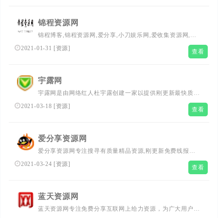
锦程资源网
锦程博客,锦程资源网,爱分享,小刀娱乐网,爱收集资源网,锦
程娱乐网,qq资源,小k娱乐网,qq技术教程最优志的资源网
2021-01-31
[
资源
]
查看
宇露网
宇露网是由网络红人杜宇露创建一家以提供刚更新最快质量
最高的百度seo优化及新闻技术资源分享网站,每天更新 百度
2021-03-18
[
资源
]
查看
seo优化技巧经验教程,QQ活动,刚更新新闻资讯,技术活动以
QQ个性化的网站,让热爱网络的朋友学到更多。力争超越爱
Q生活网,qq技术导航,小k娱乐网,零度娱乐网，小刀娱乐网
爱分享资源网
做全网最大资源分享乐园网站。
爱分享资源网专注搜寻有质量精品资源,刚更新免费线报微
信活动分享,QQ技术教程,电影资源.手游活动,软件下载,小刀
2021-03-24
[
资源
]
查看
源码,QQ爱好者娱乐的网站。
蓝天资源网
蓝天资源网专注免费分享互联网上给力资源，为广大用户提