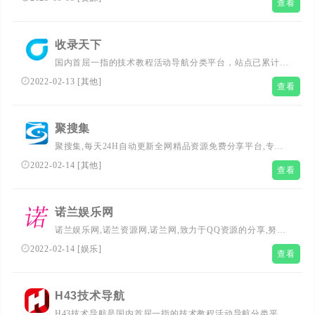
查看
网络优质内容打造顶尖的网络资源站,致力打造网络技术的
免费资源分享平台,好资源不私藏。
收录天下
国内首屈一指的技术教程活动导航分类平台，站点已累计收
录数千网站，累计为中国网民提供多达数亿的访问点击，满
2022-02-13
[
其他
]
查看
足用户随时查阅最全面最权威的文章资讯教程
聚搜集
聚搜集,每天24H自动更新全网精品资源免费分享平台,专注
网络活动线报,技术教程,自学教程,网站源码,技术导航等,聚
2022-02-14
[
其他
]
查看
集了全网资源,娱乐,技术,教程,分享平台
诺兰娱乐网
诺兰娱乐网,诺兰资源网,诺兰网,致力于QQ资源的分享,努力
打造为一个最全QQ技术网,QQ技术乐园,教程网,QQ资源网,
2022-02-14
[
娱乐
]
查看
提供刚更新QQ活动,QQ技巧,QQ软件,还有电脑技巧以及其
他日常信息,游戏资讯等-让我们的Q生活更加精彩
H43技术导航
H43技术导航是国内首屈一指的技术教程活动导航分类平