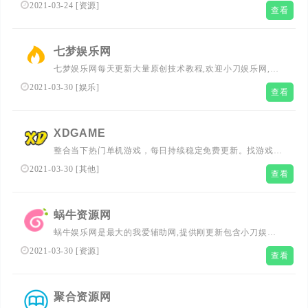
供一个资源分享采集平台，更快速找到自己想要的资源，全
2021-03-24
[
资源
]
查看
网最齐全，每天更新大量原创技术教程,线报活动,QQ软件
等,欢迎各位小刀娱乐网的基佬访问学习,给QQ爱好者们带来
一个绿色温馨快乐的娱乐家园
七梦娱乐网
七梦娱乐网每天更新大量原创技术教程,欢迎小刀娱乐网,我
爱辅助网,爱收集资源网,善恶资源网,lol活动,qq技术的朋友
2021-03-30
[
娱乐
]
查看
访问学习,我们努力打造全网最大的qq资源网、让我们的q生
活更加精彩
XDGAME
整合当下热门单机游戏，每日持续稳定免费更新。找游戏，
上XDGAME！
2021-03-30
[
其他
]
查看
蜗牛资源网
蜗牛娱乐网是最大的我爱辅助网,提供刚更新包含小刀娱乐
网,善恶资源网,影子的游戏辅助,原创技术教程,绿色破解工
2021-03-30
[
资源
]
查看
具软件等QQ技术分享平台!
聚合资源网