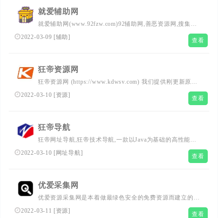
就爱辅助网
就爱辅助网(www.92fzw.com)92辅助网,善恶资源网,搜集全
网刚更新最优志的游戏助手,每日发布超多实用软件,破解软
2022-03-09
[
辅助
]
查看
件,福利活动,破解游戏等免费资源！
狂帝资源网
狂帝资源网 (https://www.kdwsv.com) 我们提供刚更新原创
技术，努力打造为全国网络爱好者提供优志服务的平台，让
2022-03-10
[
资源
]
查看
我们的生活更加精彩！
狂帝导航
狂帝网址导航,狂帝技术导航,一款以Java为基础的高性能网
址导航程序,国内首屈一指的技术教程活动导航分类平台，
2022-03-10
[
网址导航
]
查看
站点已累计收录数千网站，累计为中国网民提供多达数亿的
访问点击，满足用户随时查阅最全面最权威的文章资讯教程
导航网站。
优爱采集网
优爱资源采集网是本着做最绿色安全的免费资源而建立的网
站；在这里您可以下载到各种日常所需要的软件、易语言相
2022-03-11
[
资源
]
查看
关资源(源码.模块.教程等)、视频音乐资源；最后本站还有