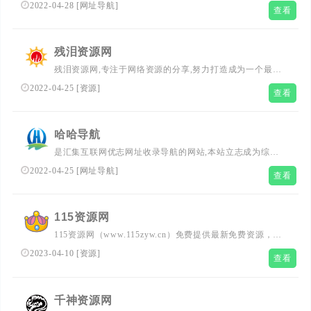
站点已数千，满足各大资源爱好者随时查阅最全面的文章资
2022-04-28
[
网址导航
]
查看
讯教程
残泪资源网
残泪资源网,专注于网络资源的分享,努力打造成为一个最全
的资源网。
2022-04-25
[
资源
]
查看
哈哈导航
是汇集互联网优志网址收录导航的网站,本站立志成为综合
网址导航的领导者和知名导航网的领先者!新技术导航网全
2022-04-25
[
网址导航
]
查看
力打造全网最实用简洁的QQ技术网址导航基地,一站式网络
技术学习起点站,用心打造最实用的技术网站导航,优秀资源
分享站点QQ技术导航网!
115资源网
115资源网（www.115zyw.cn）免费提供最新免费资源，最
新免费线报微信活动分享，电脑手机软件，活动线报，网上
2023-04-10
[
资源
]
查看
创业赚钱项目，网站源码，qq技术乐园等。努力打造为全国
网络爱好者提供优质服务的资源分享资源库，让我们的生活
更加精彩！115资源网多年来每天坚持分享**资源视频教
千神资源网
程，努力为各位网友呈现最好的资源下载网站，一切尽在