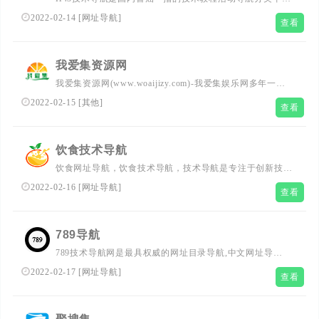
台，站点已累计收录数千网站，累计为中国网民提供多达数
2022-02-14
[
网址导航
]
查看
亿的访问点击，满足用户随时查阅最全面最权威的文章资讯
教程
我爱集资源网
我爱集资源网(www.woaijizy.com)-我爱集娱乐网多年一直
努力专注免费分享QQ技术娱乐、软件、游戏、热门活动等
2022-02-15
[
其他
]
查看
优志网络资源,坚持分享网络技术资源,努力为各位网友呈现
最好的免费资源。
饮食技术导航
饮食网址导航，饮食技术导航，技术导航是专注于创新技术
相关行业网址导航,提供刚更新原创技术资源分享相关行业
2022-02-16
[
网址导航
]
查看
网站网址，一站方便小白学习技术启航点，倾匠心设计、建
精致技术网站导航，学技术，找资源从这里开始！
789导航
789技术导航网是最具权威的网址目录导航,中文网址导
航,qq技术导航,上网导航,汇集最优秀的网站及资源。及时收
2022-02-17
[
网址导航
]
查看
录影视,音乐,小说,论坛,游戏等分类的网址和内容,让您的网
络生活更简单精彩。