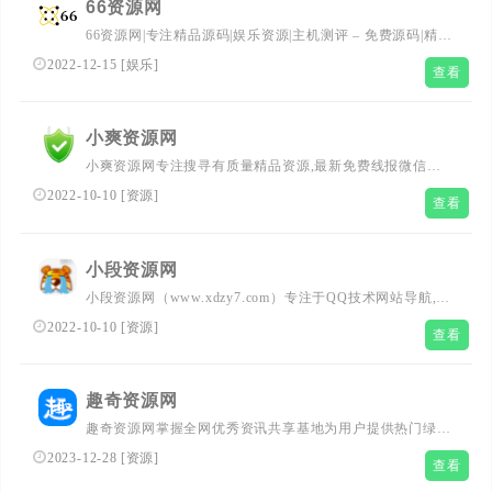
66资源网
66资源网|专注精品源码|娱乐资源|主机测评 – 免费源码|精品
源码|娱乐资源|主机测评|小K娱乐|vps测评|小刀娱乐|宿主机
2022-12-15
[
娱乐
]
查看
推荐|
小爽资源网
小爽资源网专注搜寻有质量精品资源,最新免费线报微信活
动分享,QQ技术教程,电影资源.手游活动,软件下载,小刀源
2022-10-10
[
资源
]
查看
码,QQ爱好者娱乐的网站。
小段资源网
小段资源网（www.xdzy7.com）专注于QQ技术网站导航,提
供QQ业务乐园,爱Q生活网,QQ技术,钻石皇朝,QQ技术网,小
2022-10-10
[
资源
]
查看
刀娱乐网,QQ技术乐园,网络技术,黑客安全,QQ技术教程,破
解软件等、汇聚所有网络技术的导航
趣奇资源网
趣奇资源网掌握全网优秀资讯共享基地为用户提供热门绿色
精品软件，专注发布活动资讯，给用户打造了分享优质软件
2023-12-28
[
资源
]
查看
资源平台，保证无病毒、木马插件请大家放心使用。