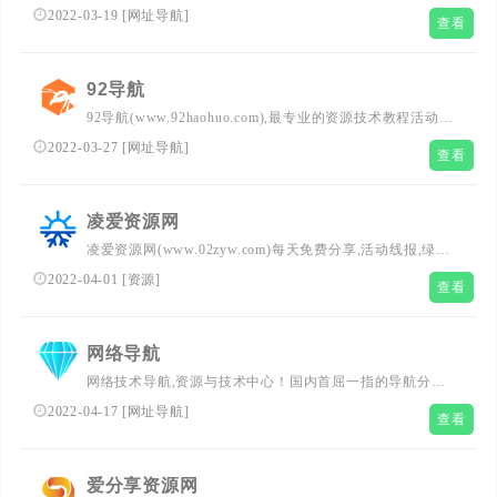
点已累计收录数千网站，累计为中国网民提供多达数亿的访
2022-03-19
[
网址导航
]
查看
问点击，满足用户随时查阅最全面最权威的文章资讯教程
92导航
92导航(www.92haohuo.com),最专业的资源技术教程活动网
址导航分类平台，为用户精选热门影视、音乐、动漫、工
2022-03-27
[
网址导航
]
查看
具、新闻等分类的网址和内容。
凌爱资源网
凌爱资源网(www.02zyw.com)每天免费分享,活动线报,绿色
软件,QQ技术等网络优志内容,致力打造全网最优秀资源网
2022-04-01
[
资源
]
查看
网络导航
网络技术导航,资源与技术中心！国内首屈一指的导航分类
平台，最全面最权威的资源与技术网址导航！你想要的网站
2022-04-17
[
网址导航
]
查看
都在这！
爱分享资源网