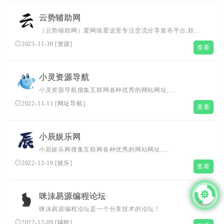
云势辅助网
（云势辅助网）爱网络爱这里专注交流分享发布平台,软件
及游戏工具游戏辅助网破解软件分享,最全面的免费辅助外
2023-11-30
[
资源
]
查看
挂资源平台!
小灵资源导航
小灵资源导航搜集互联网各种优秀的网站网址,
（www.jsdhw.xyz）（www.jsdhw.com.cn）新技术导航网全
2022-11-11
[
网址导航
]
查看
力打造全网最实用简洁的老A技术网址导航基地,一站式网络
技术学习起点站,用心打造最实用的技术网站导航,优秀资源
分享站点老A技术导航网!老A技术导航网,学技术,找资源！
小辰娱乐网
资源导航一体化的采集平台专业收录优质网站，分享优质资
小辰娱乐网搜集互联网各种优秀的网站网址,
源如小高级教程，小刀娱乐，小k娱乐网等！
（www.2xcw.cn）新技术导航网全力打造全网最实用简洁的
2022-12-10
[
娱乐
]
查看
白桃技术网址导航基地,一站式网络技术学习起点站,用心打
造最实用的技术网站导航,优秀资源分享站点小辰娱乐网!
咪沫易源编程论坛
咪沫易源编程论坛是一个分享技术的论坛！
2022-12-09
[
辅助
]