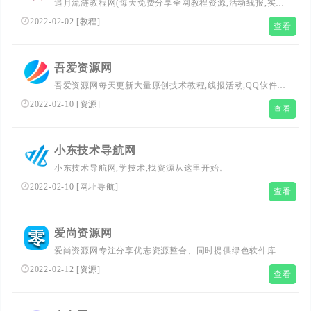
追月流涟教程网(每天免费分享全网教程资源,活动线报,实用
软件,QQ技术,视频教程等网络优志内容,致力打造网络技术
2022-02-02
[
教程
]
查看
的免费资源分享平台,好资源不私藏,大家一起分享.)
吾爱资源网
吾爱资源网每天更新大量原创技术教程,线报活动,QQ软件
等,欢迎各位小刀娱乐网的基佬访问学习,给QQ爱好者们带来
2022-02-10
[
资源
]
查看
一个绿色温馨快乐的娱乐家园
小东技术导航网
小东技术导航网,学技术,找资源从这里开始。
2022-02-10
[
网址导航
]
查看
爱尚资源网
爱尚资源网专注分享优志资源整合、同时提供绿色软件库下
载，为网络爱好者提供一个温馨家园
2022-02-12
[
资源
]
查看