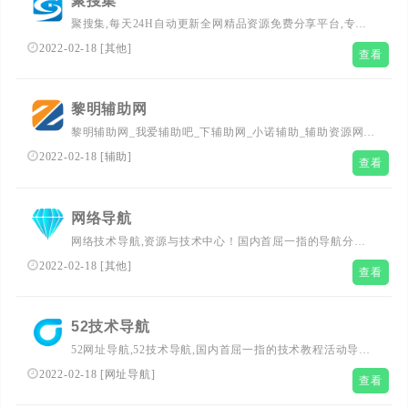
聚搜集
聚搜集,每天24H自动更新全网精品资源免费分享平台,专注
网络活动线报,技术教程,自学教程,网站源码,技术导航等,聚
2022-02-18
[
其他
]
查看
集了全网资源,娱乐,技术,教程,分享平台
黎明辅助网
黎明辅助网_我爱辅助吧_下辅助网_小诺辅助_辅助资源网_
我爱辅助_游戏辅助论坛_小刀娱乐资源网 - 综合交流分享我
2022-02-18
[
辅助
]
查看
爱辅助的免费游戏辅助网！
网络导航
网络技术导航,资源与技术中心！国内首屈一指的导航分类
平台，最全面最权威的资源与技术网址导航！你想要的网站
2022-02-18
[
其他
]
查看
都在这！
52技术导航
52网址导航,52技术导航,国内首屈一指的技术教程活动导航
分类平台，站点已累计收录数千网站，累计为中国网民提供
2022-02-18
[
网址导航
]
查看
多达数亿的访问点击，满足用户随时查阅最全面最权威的文
章资讯教程