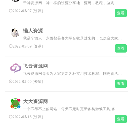
千神资源网，神一样的资源分享地，源码，教程，游戏，软
115资源网。
件应有尽有
2022-05-07
[
资源
]
查看
懒人资源
我是个懒人，东西都是各大平台收录过来的，也欢迎大家投
稿，懒人资源，专属于懒人的平台。 大表哥资源115资源小
2022-05-09
[
资源
]
查看
刀娱乐小K资源娱乐网 - 源码基地 - 网赚项目 - 绿色基地 -
刚更新QQ资讯 - 免费活动 - 羊毛 - 软件分享 - 教程分享-
QQ技术教程
飞云资源网
飞云资源网每天为大家更新各种实用技术教程、刚更新活动
资讯、网络趣事、以及各种好玩的软件工具等、记得每天都
2022-05-09
[
资源
]
查看
要访问一下我们的网站、让生活更加精彩。
大大资源网
一个不得不上的网站！每天不定时更新各类游戏工具,各类
红包福利活动,实用软件等资源。
2022-05-16
[
资源
]
查看