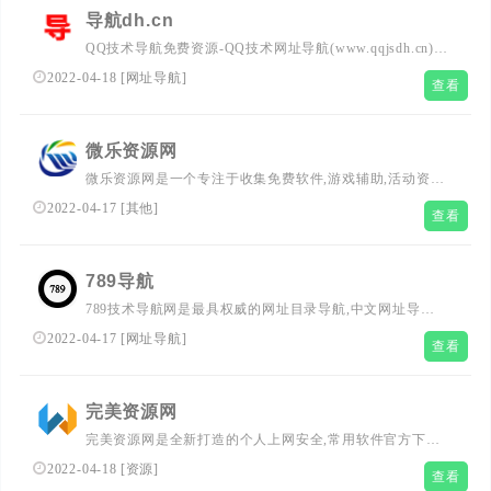
导航dh.cn
QQ技术导航免费资源-QQ技术网址导航(www.qqjsdh.cn)免
费收录全网优志网站,小刀娱乐网和龙宇收集网正式更名为
2022-04-18
[
网址导航
]
查看
龙网,技术导航qq资源网致力成为一个整理优志网站源码,精
品绿色软件,模板插件,活动资讯,网络技术教程分享高质量!
微乐资源网
微乐资源网是一个专注于收集免费软件,游戏辅助,活动资讯
分享平台！
2022-04-17
[
其他
]
查看
789导航
789技术导航网是最具权威的网址目录导航,中文网址导
航,qq技术导航,上网导航,汇集最优秀的网站及资源。及时收
2022-04-17
[
网址导航
]
查看
录影视,音乐,小说,论坛,游戏等分类的网址和内容,让您的网
络生活更简单精彩。
完美资源网
完美资源网是全新打造的个人上网安全,常用软件官方下载,
办公软件及软件编程开发等其它应用软件最安全的软件下载
2022-04-18
[
资源
]
查看
站点,西西游戏网是集合大型单机游戏,模拟器游戏,游戏修改