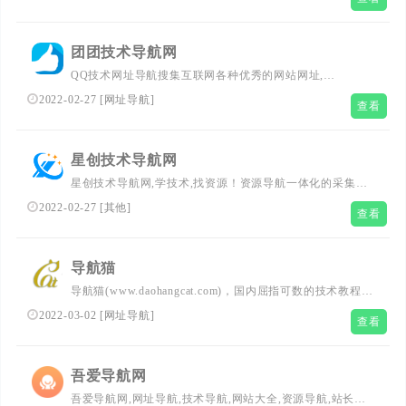
团团技术导航网
QQ技术网址导航搜集互联网各种优秀的网站网址,
（50cc.cn）新技术导航网全力打造全网最实用简洁的QQ技
2022-02-27
[
网址导航
]
查看
术网址导航基地,一站式网络技术学习起点站,用心打造最实
用的技术网站导航,优秀资源分享站点QQ技术导航网!
星创技术导航网
星创技术导航网,学技术,找资源！资源导航一体化的采集平
台专业收录优志网站，分享优志资源如小高级教程，小刀娱
2022-02-27
[
其他
]
查看
乐，小k娱乐网等！
导航猫
导航猫(www.daohangcat.com)，国内屈指可数的技术教程活
动目录导航分类平台，站点已累计收录数千网站，累计为中
2022-03-02
[
网址导航
]
查看
国网民提供多达数亿的访问点击，满足用户随时查阅最全面
最权威的文章资讯教程。
吾爱导航网
吾爱导航网,网址导航,技术导航,网站大全,资源导航,站长工