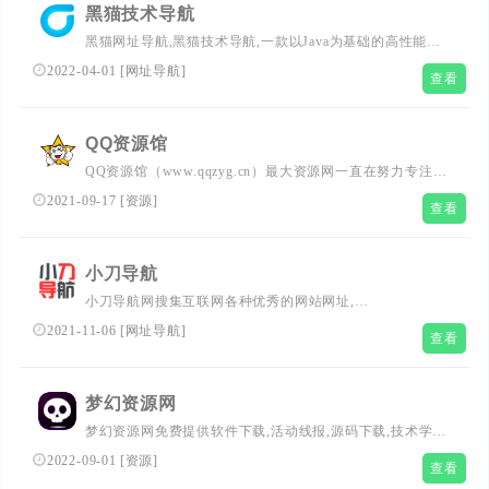
黑猫技术导航
黑猫网址导航,黑猫技术导航,一款以Java为基础的高性能网
址导航程序,国内首屈一指的技术教程活动导航分类平台，
2022-04-01
[
网址导航
]
查看
站点已累计收录数千网站，累计为中国网民提供多达数亿的
访问点击，满足用户随时查阅最全面最权威的文章资讯教程
QQ资源馆
QQ资源馆（www.qqzyg.cn）最大资源网一直在努力专注免
费分享QQ活动、QQ技术、微信活动、微信技术、游戏活
2021-09-17
[
资源
]
查看
动、游戏技术、抖音技术、快手技术、网络骗子曝光等！努
力为各位网友打造本色QQ资源馆,让我们的QQ生活更加精
彩!QQ资源馆,QQ资源,资源网,资源馆,QQ业务乐园,QQ皇族
小刀导航
馆,小刀娱乐网,小K娱乐网,爱收集资源网,技术导航,娱乐网,
小刀导航网搜集互联网各种优秀的网站网址,
辅助网,代刷网,资源吧
(www.xddh.cn),站点已累计收录数千网站,累计为中国网民
2021-11-06
[
网址导航
]
查看
提供多达数亿的访问点击,满足用户随时查阅最全面最权威
的文章资讯教程
梦幻资源网
梦幻资源网免费提供软件下载,活动线报,源码下载,技术学
习,QQ头像,影视分享,seo优化,南红分享,打造全面热门资源
2022-09-01
[
资源
]
查看