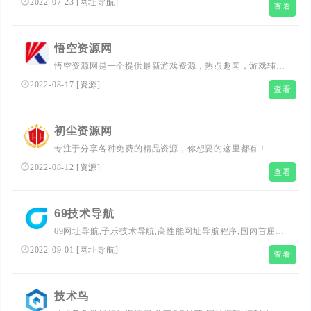
2022-07-23
[
网址导航
]
查看
网址导航基地,一站式网络技术学习起点站,用心打造最实用
的技术网站导航,优秀资源分享站点，小东资源导航,学技术,
找资源！ 资源导航一体化的采集平台 专业收录优志网站，
悟空资源网
分享优志资源 如小高教程，小刀娱乐，小k娱乐网等！
悟空资源网是一个提供最新游戏资源，热点趣闻，游戏辅
助，活动资讯，福利美图，电影抢先看，网站源码，QQ软
2022-08-17
[
资源
]
查看
件等资源的网站。努力打造成为全国网络爱好者交流分享的
优质平台！
初尘资源网
专注于分享各种免费的精品资源，你想要的这里都有！
2022-08-12
[
资源
]
查看
69技术导航
69网址导航,子乐技术导航,高性能网址导航程序,国内首屈一
指的技术教程活动导航分类平台，站点已累计收录数千网
2022-09-01
[
网址导航
]
查看
站，累计为中国网民提供多达数亿的访问点击，满足用户随
时查阅最全面最权威的文章资讯教程
技术鸟