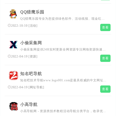
器,游戏地图等单机游戏下载基地。
QQ猎鹰乐园
QQ猎鹰乐园专业为您提供绿色软件、活动线报、现金红
包、网站源码等!想要了解更多,我爱辅助网,吾爱破解论
2022-10-10
[
活动
]
查看
坛,QQ技术资源网,赚客吧线报网的详情,请多多关注我们。
小偷采集网
小偷采集网提供24H实时更新全网资源专注网络资源快速收
集和查询。努力打造为全国网络爱好者提供优志服务的平
2022-04-19
[
资源
]
查看
台，让找资源更简单！
知名吧导航
知名吧技术导航www.logo001.com是最具权威的中文网址导
航,技术导航,上网导航,汇集最优秀的网站及资源。及时收录
2022-04-19
[
网址导航
]
查看
影视,音乐,小说,论坛,游戏等分类的网址和内容,让您的网络
生活更简单精彩。上网,从知名吧技术导航开始
小高导航
小高导航网 - 资源类技术教程活动导航分类平台，收录优志