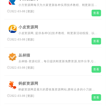
小方资源网每天为大家更新各种实用技术教程、刚更新活动
资讯、网络趣事、以及各种好玩的软件工具等、记得每天都
2022-03-08
[
资源
]
查看
要访问一下我们的网站、让生活更加精彩
小皮资源网
小皮资源网, 提供各种QQ技术教程、刚更新活动线报、以及
各种好玩的软件等、记得每天都要访问一下我们的网站，让
2022-03-08
[
资源
]
查看
生活更加精彩！
丛林猫
丛林猫-资源社区，每日提供刚更新免费资源,软件分享,QQ
活动，在线工具等。努力打造出一个网络爱好者高质量资源
2022-03-08
[
资源
]
查看
分享平台!
蚂蚁资源网
蚂蚁资源网是最大的爱收集资源网站,拥有众多的小刀娱乐
网粉丝！在这里您可以下载到各种日常所需要的安卓软件,
2022-03-08
[
资源
]
查看
比如善恶资源网、活动线报、系统工具、手机软件；本站还
收集发布我爱辅助网相关游戏辅助。