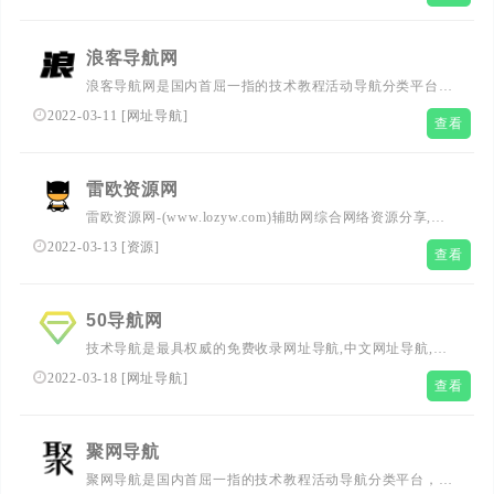
骗子公布的栏目，希望大家能支持优爱资源采集网
浪客导航网
浪客导航网是国内首屈一指的技术教程活动导航分类平台，
站点已累计收录数千网站，累计为中国网民提供多达数亿的
2022-03-11
[
网址导航
]
查看
访问点击，满足用户随时查阅最全面最权威的文章资讯教程
雷欧资源网
雷欧资源网-(www.lozyw.com)辅助网综合网络资源分享,搜
集全网刚更新最优志的游戏助手,每日发布超多实用软件,破
2022-03-13
[
资源
]
查看
解软件,福利活动,破解游戏等免费资源！
50导航网
技术导航是最具权威的免费收录网址导航,中文网址导航,技
术导航网,上网导航,汇集最优秀的网站及资源。及时收录影
2022-03-18
[
网址导航
]
查看
视,音乐,小说,论坛,游戏等分类的网址和内容,让您的网络生
活更简单精彩。
聚网导航
聚网导航是国内首屈一指的技术教程活动导航分类平台，站