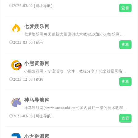
具,是汇集全网优志网址及资源的中文上网导航。及时收录
2022-03-02
[
网址导航
]
查看
网站、影视、音乐、小说、游戏等导航分类平台和内容，站
点已累计收录数千网站，累计为中国网民提供多达数亿的访
问点击，满足用户随时查阅最全面最权威的文章资讯教程，
七梦娱乐网
让您的网络生活更简单精彩。上网从导航家开始。
七梦娱乐网每天更新大量原创技术教程,欢迎小刀娱乐网,我
爱辅助网,爱收集资源网,善恶资源网,lol活动,qq技术的朋友
2022-03-05
[
娱乐
]
查看
访问学习,我们努力打造全网最大的qq资源网、让我们的q生
活更加精彩
小熊资源网
小熊资源网 - 专注活动，软件，教程分享！总之就是网络那
些事。
2023-12-03
[
资源
]
查看
神马导航网
神马导航网(www.annanuki.com)国内首屈一指的技术教程活
动导航分类平台，站点已累计收录数千网站，累计为中国网
2022-03-08
[
网址导航
]
查看
民提供多达数亿的访问点击，满足用户随时查阅最全面最权
威的文章资讯教程.
小方资源网