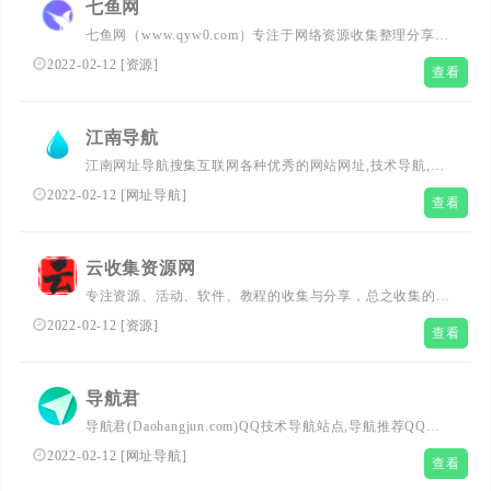
七鱼网
七鱼网（www.qyw0.com）专注于网络资源收集整理分享，
每天更新众多优志活动资讯、精品游戏辅助、实用软件资
2022-02-12
[
资源
]
查看
源、免费学习教程，找资源找福利，就来七鱼网吧！
江南导航
江南网址导航搜集互联网各种优秀的网站网址,技术导航,技
术导航网,（www.jndhw.cn）新技术导航网全力打造全网最
2022-02-12
[
网址导航
]
查看
实用简洁的江南网址导航基地,一站式网络技术学习起点站,
用心打造最实用的技术网站导航,优秀资源分享站点江南导
航网!
云收集资源网
专注资源、活动、软件、教程的收集与分享，总之收集的都
是精品哦！
2022-02-12
[
资源
]
查看
导航君
导航君(Daohangjun.com)QQ技术导航站点,导航推荐QQ活
动网,QQ业务乐园,薅羊毛,线报屋,源码下载,推荐卡盟,QQ头
2022-02-12
[
网址导航
]
查看
像资源,破解软件,技术论坛,网址导航,上网导航,争做排优秀