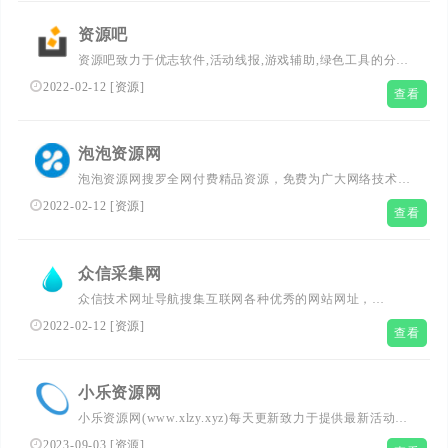
QQ导航网站。
资源吧
资源吧致力于优志软件,活动线报,游戏辅助,绿色工具的分享
发布.拥有全网刚更新电影资源,努力为广大网友提供优志绿
2022-02-12
[
资源
]
查看
色的软件资源平台,精心分享,有心创造.
泡泡资源网
泡泡资源网搜罗全网付费精品资源，免费为广大网络技术爱
好者提供专业可靠的资源分享服务，致力QQ技术资讯、网
2022-02-12
[
资源
]
查看
站源码、易语言编程、活动线报、绿色软件、网络游戏助手
等资源领域，希望能够帮助访客在较短时间内获得实用、有
效、安全无毒的高质量信息资源服务。
众信采集网
众信技术网址导航搜集互联网各种优秀的网站网址，
（www.zhongxinjs.cn）新技术导航网全力打造全网最实用
2022-02-12
[
资源
]
查看
简洁的众信技术网址导航基地,一站式网络技术学习起点站,
用心打造最实用的技术网站导航,优秀资源分享站点众信技
术导航网!众信采集网-全天不间断采集资源线报！众信技术
小乐资源网
导航网,学技术,找资源！资源导航一体化的采集平台专业收
小乐资源网(www.xlzy.xyz)每天更新致力于提供最新活动线
录优志网站，分享优志资源如小高级教程，小刀娱乐，小k
报,安卓软件,绿色软件,手机游戏,绿色软件,磁力下载软件等
娱乐网等！
2023-09-03
[
资源
]