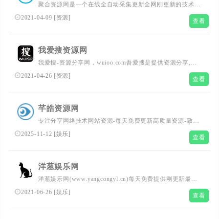
聚合资源网是一个在线全自动采集更新全网刚更新的技术资
源教程的网站，汇聚全网技术网娱乐网教程网的QQ网络技
2021-04-09
[
资源
]
查看
术导航教程等免费资源，致力于打造爱收集小刀娱乐全网精
品资源库。
我爱搜资源网
我爱搜-资源分享网，wuioo.com吾爱搜是提供资源分享,活
动福利,影视资源,源码下载,站长工具,游戏软件,建站活动,模
2021-04-26
[
资源
]
查看
板插件,自学教程,技术导航等资源的网站,致力创造一个高质
量网络资源教程的分享平台。我爱搜网也是一个类似小偷娱
乐网和小刀资源网的免费资源网站。
芊皓资源网
专注分享网络技术网站资源-每天免费更新高质量资源-致力
于分享资源稳定的资源站-专注分享网络技术网站资源-每天
2025-11-12
[
娱乐
]
查看
免费更新高质量资源
洋葱娱乐网
洋葱娱乐网(www.yangcongyl.cn)每天免费提供刚更新最安
全的网络教程资源,用心打造全网最大的爱收集资源网,小刀
2021-06-26
[
娱乐
]
查看
娱乐网,QQ技术网等互联网软件资源共享平台。