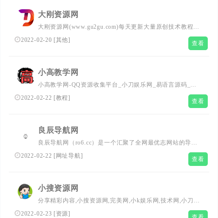
大刚资源网
大刚资源网(www.gu2gu.com)每天更新大量原创技术教程,
线报活动,QQ软件等,欢迎各位小刀娱乐网的基佬访问学习,
2022-02-20
[
其他
]
查看
给资源爱好者们带来一个绿色温馨快乐的资源家园
小高教学网
小高教学网-QQ资源收集平台_小刀娱乐网_易语言源码_网
站源码_QQ业务乐园-专注资源收集分享_小高教程刚更新技
2022-02-22
[
教程
]
查看
术爱分享网
良辰导航网
良辰导航网（ro6.cc）是一个汇聚了全网最优志网站的导航
网，简洁的排版更容易找到需要的网站、免费收录网、小刀
2022-02-22
[
网址导航
]
查看
娱乐、服务器、论坛、资源网等各种名站汇聚于此，良辰导
航网让寻找资源更快人一步
小搜资源网
分享精彩内容,小搜资源网,完美网,小k娱乐网,技术网,小刀资
源网,导航网,小高教学网
2022-02-23
[
资源
]
查看