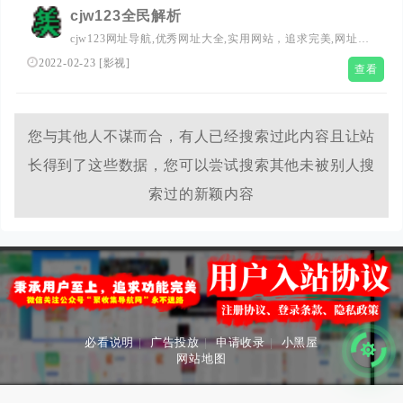
cjw123全民解析
cjw123网址导航,优秀网址大全,实用网站，追求完美,网址导
航,希望能带给用户一个干净的上网环境！不为利益！只求
2022-02-23
[
影视
]
查看
简单、纯净、良心！
您与其他人不谋而合，有人已经搜索过此内容且让站
长得到了这些数据，您可以尝试搜索其他未被别人搜
索过的新颖内容
必看说明
|
广告投放
|
申请收录
|
小黑屋
网站地图