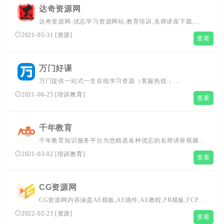
达奇资源网
达奇资源网-优志学习资源网站,教育培训,名师讲座下载,资
源下载,管理讲座,讲座网,教程下载网,名师网，达奇课堂,生
2021-05-31
[
资源
]
查看
活老师,网络创业,工作办公,效率办公最有价值的资源整合
万门好课
万门提供一站式一生在线学习资源（客服热线：
4008980889 周一至周六 09:00-19:00），课程内容覆盖职
2021-06-25
[
培训教育
]
查看
场、语言、大学、中学以及小学，更适合升学备考、留学考
证、跨界深造的学习者。...
千年教育
千年教育知识服务平台为您精选各种优志的名师讲座视频,
在线培训视频,炒股视频教程,企业个人学习资料,视频培训资
2021-03-02
[
培训教育
]
查看
料,企业培训课程,讲座下载,考试考研资料,提供各类学习资
源在线观看或下载。...
CG资源网
CG资源网内容涵盖AE模板,AE插件,AE教程,PR模板,FCPX
插件,C4D插件,C4D教程,3D模型；分享
2022-02-23
[
资源
]
查看
Premiere,Photoshop,Realflow,Houdini,DaVinci Resolve,3Ds