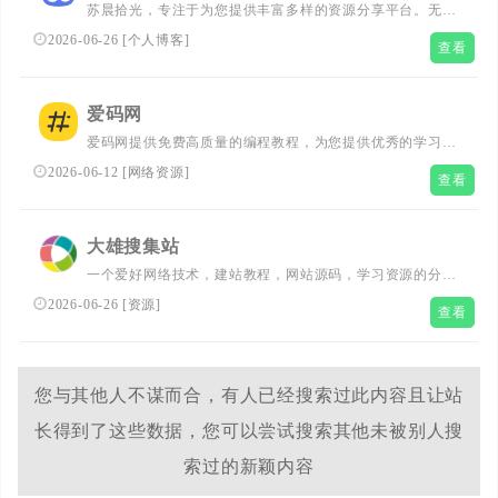
苏晨拾光，专注于为您提供丰富多样的资源分享平台。无论
您是寻找学习资料、实用工具还是行业资讯，这里都能满足
2026-06-26
[
个人博客
]
查看
您的需求。我们精选并整理了大量优质资源，让您能够轻松
获取所需信息，提升学习与工作效率。快来苏晨拾光网，发
现更多精彩资源吧！
爱码网
爱码网提供免费高质量的编程教程，为您提供优秀的学习资
源，帮助您轻松掌握编程技能。
2026-06-12
[
网络资源
]
查看
大雄搜集站
一个爱好网络技术，建站教程，网站源码，学习资源的分享
平台。
2026-06-26
[
资源
]
查看
您与其他人不谋而合，有人已经搜索过此内容且让站
长得到了这些数据，您可以尝试搜索其他未被别人搜
索过的新颖内容