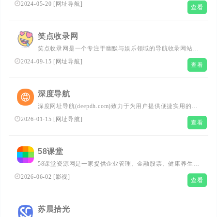
在，有了B站图欧君的资源宝库，你可以轻松获取免费的学
2024-05-20
[
网址导航
]
查看
习资料、生活指南、办公素材，以及丰富的娱乐影视和软件
游戏资源。通过图欧导航，学习提升和高效办公变得触手可
及，同时也能享受休闲娱乐时光。立即加入，让我们一起探
笑点收录网
索无限可能，为你的学习和生活增添色彩！
笑点收录网是一个专注于幽默与娱乐领域的导航收录网站。
汇集了互联网上最热门、最受欢迎的优质资源站点。无论是
2024-09-15
[
网址导航
]
查看
幽默笑话、优质导航、学习资源还是科技领域，你都可以在
这里快速找到并进入相关网站。我们的目标是帮助你轻松发
现和享受网络上的知识与乐趣，从而为用户提供高效便捷的
深度导航
网址存储和查询服务，同时提供最全的优秀名站导航。
深度网址导航(deepdh.com)致力于为用户提供便捷实用的网
址导航服务，分享优质实用的互联网资源。收录网站涵盖影
2026-01-15
[
网址导航
]
查看
音动漫、办公工具、媒体素材、AI工具、软件应用、站长工
具、学习资源等内容，便捷上网，从深度网址导航开始。
58课堂
58课堂资源网是一家提供企业管理、金融股票、健康养生、
个人提升、两性情感、亲子教育、平面设计、网络赚钱、易
2026-06-02
[
影视
]
查看
经风水、其他教程等十个分类的综合资源分享平台。
苏晨拾光