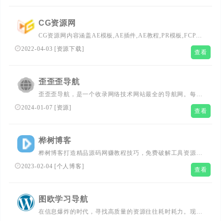
Max,Maya,Zbrush,Nuke等软件学习资源；后期VFX特效合
成制作，包括实拍视频,背景素材视频,背景音乐素材；CG资
CG资源网
源网不断汇聚更多优秀CG作品，供交流学习分享欣赏。
CG资源网内容涵盖AE模板,AE插件,AE教程,PR模板,FCPX
插件,C4D插件,C4D教程,3D模型；分享
2022-04-03
[
资源下载
]
查看
Premiere,Photoshop,Realflow,Houdini,DaVinci Resolve,3Ds
Max,Maya,Zbrush,Nuke等软件学习资源；后期VFX特效合
成制作，包括实拍视频,背景素材视频,背景音乐素材；CG资
歪歪歪导航
源网不断汇聚更多优秀CG作品，供交流学习分享欣赏。
歪歪歪导航，是一个收录网络技术网站最全的导航网。每天
同步更新全网技术类资源站发布的最新内容，这里是您学习
2024-01-07
[
资源
]
查看
网络技术的最佳起点。我们提供丰富的网络技术学习资源网
址，帮助您轻松掌握网络技术的精髓。立即开始您的网络技
术之旅吧！
桦树博客
桦树博客打造精品源码网赚教程技巧，免费破解工具资源以
及网站源码分享，汇集最全网络技术学习资源等。
2023-02-04
[
个人博客
]
查看
图欧学习导航
在信息爆炸的时代，寻找高质量的资源往往耗时耗力。现